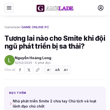
Gamelade
/
GAME ONLINE PC
Tương lai nào cho Smite khi đội
ngũ phát triển bị sa thải?
Nguyễn Hoàng Long
12/02/2025 · 5 phút đọc
aA
A
A
Chia sẻ
+
−
ĐỌC THÊM
Nhà phát triển Smite 2 chia tay Chủ tịch và loạt
lãnh đạo chủ chốt