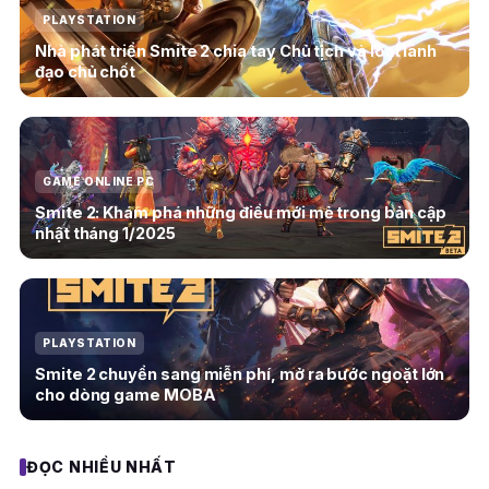
PLAYSTATION
Nhà phát triển Smite 2 chia tay Chủ tịch và loạt lãnh
đạo chủ chốt
GAME ONLINE PC
Smite 2: Khám phá những điều mới mẻ trong bản cập
nhật tháng 1/2025
PLAYSTATION
Smite 2 chuyển sang miễn phí, mở ra bước ngoặt lớn
cho dòng game MOBA
ĐỌC NHIỀU NHẤT