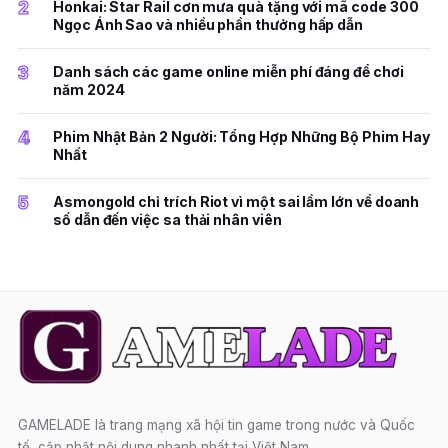
2
Honkai: Star Rail cơn mưa quà tặng với mã code 300
Ngọc Ánh Sao và nhiều phần thưởng hấp dẫn
3
Danh sách các game online miễn phí đáng để chơi
năm 2024
4
Phim Nhật Bản 2 Người: Tổng Hợp Những Bộ Phim Hay
Nhất
5
Asmongold chỉ trích Riot vì một sai lầm lớn về doanh
số dẫn đến việc sa thải nhân viên
GAMELADE là trang mạng xã hội tin game trong nước và Quốc
tế, cập nhật nội dung nhanh nhất tại Việt Nam.