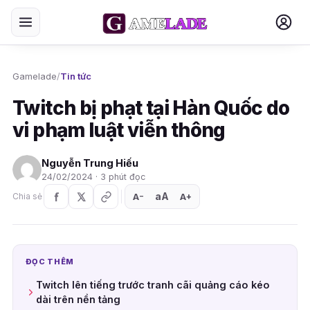
Gamelade
/
Tin tức
Twitch bị phạt tại Hàn Quốc do
vi phạm luật viễn thông
Nguyễn Trung Hiếu
24/02/2024 · 3 phút đọc
aA
A
A
Chia sẻ
+
−
ĐỌC THÊM
Twitch lên tiếng trước tranh cãi quảng cáo kéo
dài trên nền tảng