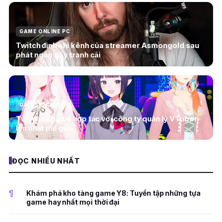
GAME ONLINE PC
Twitch đình chỉ kênh của streamer Asmongold sau
phát ngôn gây tranh cãi
GAME ONLINE PC
Twitch công bố hợp tác với công ty quản lý VTuber
lớn nhất thế giới
ĐỌC NHIỀU NHẤT
1
Khám phá kho tàng game Y8: Tuyển tập những tựa
game hay nhất mọi thời đại