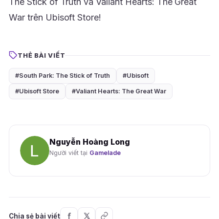
The Stick of Truth và Valiant Hearts: The Great
War trên Ubisoft Store!
THẺ BÀI VIẾT
#South Park: The Stick of Truth
#Ubisoft
#Ubisoft Store
#Valiant Hearts: The Great War
Nguyễn Hoàng Long
Người viết tại
Gamelade
Chia sẻ bài viết