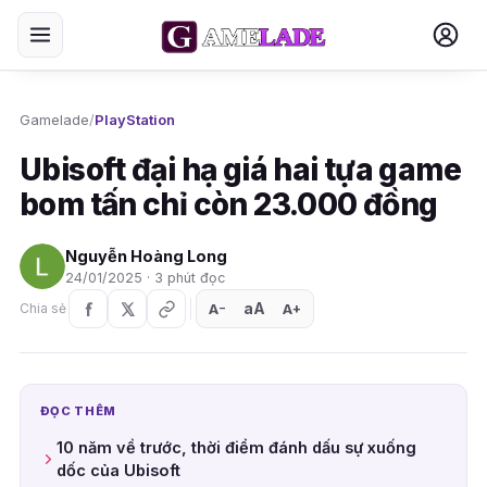
Gamelade
/
PlayStation
Ubisoft đại hạ giá hai tựa game
bom tấn chỉ còn 23.000 đồng
Nguyễn Hoàng Long
24/01/2025 · 3 phút đọc
aA
A
A
Chia sẻ
+
−
ĐỌC THÊM
10 năm về trước, thời điểm đánh dấu sự xuống
dốc của Ubisoft