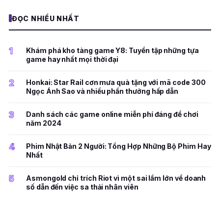
ĐỌC NHIỀU NHẤT
1
Khám phá kho tàng game Y8: Tuyển tập những tựa
game hay nhất mọi thời đại
2
Honkai: Star Rail cơn mưa quà tặng với mã code 300
Ngọc Ánh Sao và nhiều phần thưởng hấp dẫn
3
Danh sách các game online miễn phí đáng để chơi
năm 2024
4
Phim Nhật Bản 2 Người: Tổng Hợp Những Bộ Phim Hay
Nhất
5
Asmongold chỉ trích Riot vì một sai lầm lớn về doanh
số dẫn đến việc sa thải nhân viên