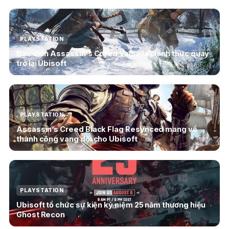
PLAYSTATION
Đạo diễn Assassin’s Creed Valhalla chính thức quay
trở lại Ubisoft
PLAYSTATION
Assassin’s Creed Black Flag Resynced mang về
thành công vang dội cho Ubisoft
PLAYSTATION
Ubisoft tổ chức sự kiện kỷ niệm 25 năm thương hiệu
Ghost Recon