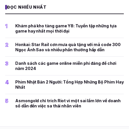
ĐỌC NHIỀU NHẤT
1
Khám phá kho tàng game Y8: Tuyển tập những tựa
game hay nhất mọi thời đại
2
Honkai: Star Rail cơn mưa quà tặng với mã code 300
Ngọc Ánh Sao và nhiều phần thưởng hấp dẫn
3
Danh sách các game online miễn phí đáng để chơi
năm 2024
4
Phim Nhật Bản 2 Người: Tổng Hợp Những Bộ Phim Hay
Nhất
5
Asmongold chỉ trích Riot vì một sai lầm lớn về doanh
số dẫn đến việc sa thải nhân viên