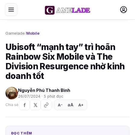
Gamelade
/
Mobile
Ubisoft “mạnh tay” trì hoãn
Rainbow Six Mobile và The
Division Resurgence nhờ kinh
doanh tốt
Nguyễn Phú Thanh Bình
26/07/2024 · 5 phút đọc
aA
A
A
Chia sẻ
+
−
ĐỌC THÊM