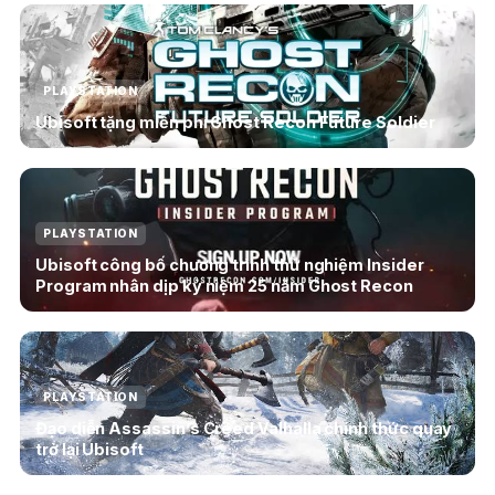
PLAYSTATION
Ubisoft tặng miễn phí Ghost Recon Future Soldier
PLAYSTATION
Ubisoft công bố chương trình thử nghiệm Insider
Program nhân dịp kỷ niệm 25 năm Ghost Recon
PLAYSTATION
Đạo diễn Assassin’s Creed Valhalla chính thức quay
trở lại Ubisoft