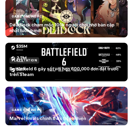
GAME ONLINE PC
Deadlock chạm mốc 100k người chơi nhờ bản cập
nhật tướng mới
PLAYSTATION
Battlefield 6 gây sốt với hơn 600.000 đơn đặt trước
trên Steam
GAME ONLINE PC
Marvel Rivals chính thức hoàn thiện