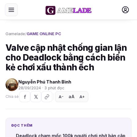
Gamelade
/
GAME ONLINE PC
Valve cập nhật chống gian lận
cho Deadlock bằng cách biến
kẻ chơi xấu thành ếch
Nguyễn Phú Thanh Bình
28/09/2024 · 3 phút đọc
aA
A
A
Chia sẻ
+
−
ĐỌC THÊM
Deadlock chạm mốc 100k người chơi nhờ bản cập