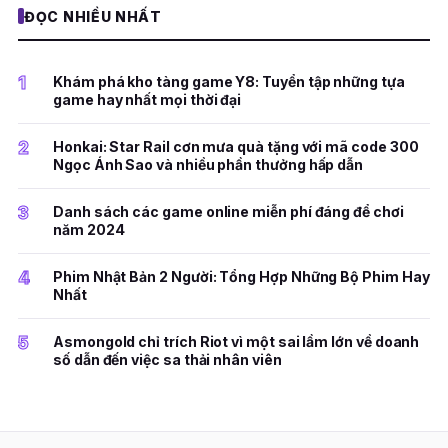
ĐỌC NHIỀU NHẤT
1
Khám phá kho tàng game Y8: Tuyển tập những tựa
game hay nhất mọi thời đại
2
Honkai: Star Rail cơn mưa quà tặng với mã code 300
Ngọc Ánh Sao và nhiều phần thưởng hấp dẫn
3
Danh sách các game online miễn phí đáng để chơi
năm 2024
4
Phim Nhật Bản 2 Người: Tổng Hợp Những Bộ Phim Hay
Nhất
5
Asmongold chỉ trích Riot vì một sai lầm lớn về doanh
số dẫn đến việc sa thải nhân viên