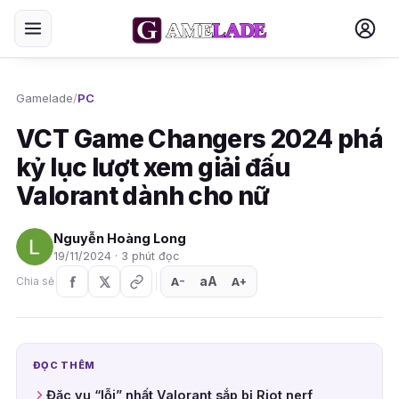
Gamelade
/
PC
VCT Game Changers 2024 phá
kỷ lục lượt xem giải đấu
Valorant dành cho nữ
Nguyễn Hoàng Long
19/11/2024 · 3 phút đọc
aA
A
A
Chia sẻ
+
−
ĐỌC THÊM
Đặc vụ “lỗi” nhất Valorant sắp bị Riot nerf