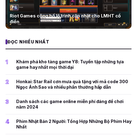
PC
Riot Games công bố lộ trình cập nhật cho LMHT cổ
điển
ĐỌC NHIỀU NHẤT
1
Khám phá kho tàng game Y8: Tuyển tập những tựa
game hay nhất mọi thời đại
2
Honkai: Star Rail cơn mưa quà tặng với mã code 300
Ngọc Ánh Sao và nhiều phần thưởng hấp dẫn
3
Danh sách các game online miễn phí đáng để chơi
năm 2024
4
Phim Nhật Bản 2 Người: Tổng Hợp Những Bộ Phim Hay
Nhất