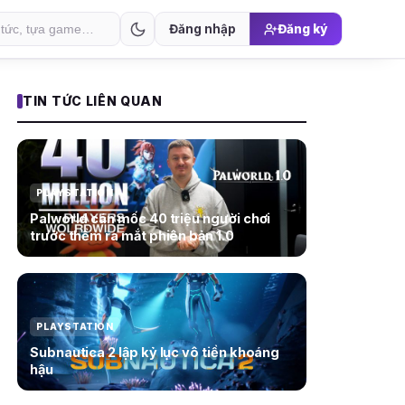
Đăng nhập
Đăng ký
TIN TỨC LIÊN QUAN
PLAYSTATION
Palworld cán mốc 40 triệu người chơi
trước thềm ra mắt phiên bản 1.0
PLAYSTATION
Subnautica 2 lập kỷ lục vô tiền khoáng
hậu