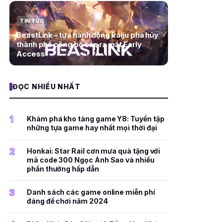
TIN TỨC
BeastLink – tựa hành động kaiju phá hủy
thành phố công bố sắp ra mắt Early
Access
ĐỌC NHIỀU NHẤT
1
Khám phá kho tàng game Y8: Tuyển tập
những tựa game hay nhất mọi thời đại
2
Honkai: Star Rail cơn mưa quà tặng với
mã code 300 Ngọc Ánh Sao và nhiều
phần thưởng hấp dẫn
3
Danh sách các game online miễn phí
đáng để chơi năm 2024