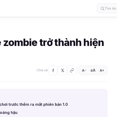
 zombie trở thành hiện
aA
A
A
Chia sẻ
+
−
chơi trước thềm ra mắt phiên bản 1.0
khoáng hậu