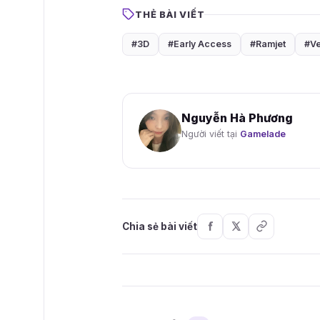
THẺ BÀI VIẾT
#3D
#Early Access
#Ramjet
#Ve
Nguyễn Hà Phương
Người viết tại
Gamelade
Chia sẻ bài viết