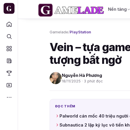
Nền tảng
Gamelade
/
PlayStation
Vein – tựa game
tượng bất ngờ
Nguyễn Hà Phương
18/11/2025 · 3 phút đọc
ĐỌC THÊM
Palworld cán mốc 40 triệu người 
Subnautica 2 lập kỷ lục vô tiền 