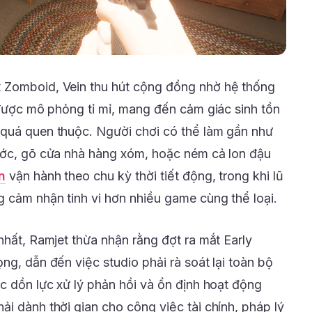
 Zomboid, Vein thu hút cộng đồng nhờ hệ thống
 được mô phỏng tỉ mỉ, mang đến cảm giác sinh tồn
 quá quen thuộc. Người chơi có thể làm gần như
ước, gõ cửa nhà hàng xóm, hoặc ném cả lon đậu
n
vận hành theo chu kỳ thời tiết động, trong khi lũ
 cảm nhận tinh vi hơn nhiều game cùng thể loại.
nhất, Ramjet thừa nhận rằng đợt ra mắt Early
ng, dẫn đến việc studio phải rà soát lại toàn bộ
c dồn lực xử lý phản hồi và ổn định hoạt động
i dành thời gian cho công việc tài chính, pháp lý