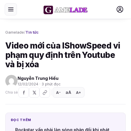
Gamelade
/
Tin tức
Video mới của IShowSpeed vi
phạm quy định trên Youtube
và bị xóa
Nguyễn Trung Hiếu
12/02/2024 · 3 phút đọc
aA
A
A
Chia sẻ
+
−
ĐỌC THÊM
Rockstar vấp phải làn sóng phản đối khi phát