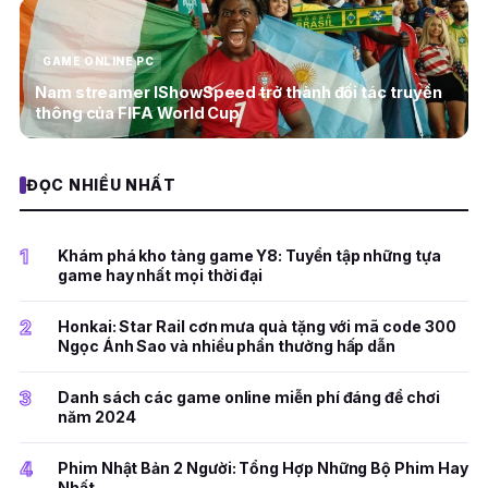
GAME ONLINE PC
Nam streamer IShowSpeed trở thành đối tác truyền
thông của FIFA World Cup
ĐỌC NHIỀU NHẤT
1
Khám phá kho tàng game Y8: Tuyển tập những tựa
game hay nhất mọi thời đại
2
Honkai: Star Rail cơn mưa quà tặng với mã code 300
Ngọc Ánh Sao và nhiều phần thưởng hấp dẫn
3
Danh sách các game online miễn phí đáng để chơi
năm 2024
4
Phim Nhật Bản 2 Người: Tổng Hợp Những Bộ Phim Hay
Nhất