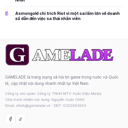
5
Asmongold chỉ trích Riot vì một sai lầm lớn về doanh
số dẫn đến việc sa thải nhân viên
GAMELADE là trang mạng xã hội tin game trong nước và Quốc
tế, cập nhật nội dung nhanh nhất tại Việt Nam.
Công ty chủ quản: Công ty TNHH MTV Xuân Diệu Media
Chịu trách nhiệm nội dung: Nguyễn Xuân Chính
Email: chinh@gamelade.vn · SĐT: 0325563003