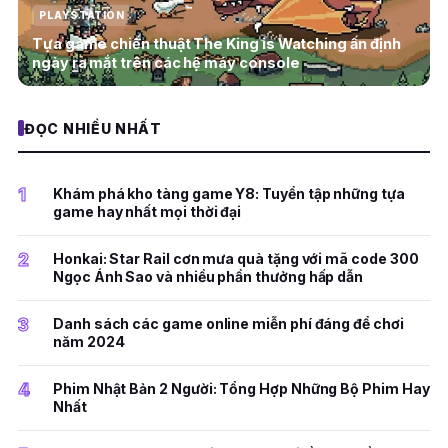
PLAYSTATION
Tựa game chiến thuật The King is Watching ấn định
ngày ra mắt trên các hệ máy console
ĐỌC NHIỀU NHẤT
1
Khám phá kho tàng game Y8: Tuyển tập những tựa
game hay nhất mọi thời đại
2
Honkai: Star Rail cơn mưa quà tặng với mã code 300
Ngọc Ánh Sao và nhiều phần thưởng hấp dẫn
3
Danh sách các game online miễn phí đáng để chơi
năm 2024
4
Phim Nhật Bản 2 Người: Tổng Hợp Những Bộ Phim Hay
Nhất