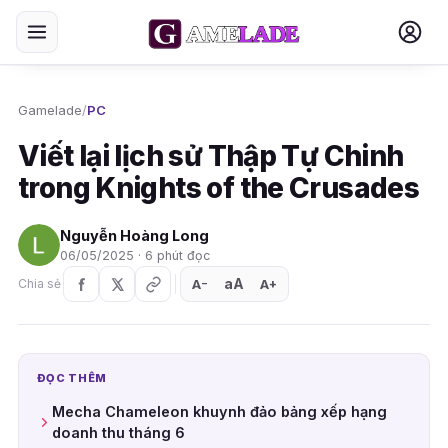
Gamelade
/
PC
Viết lại lịch sử Thập Tự Chinh
trong Knights of the Crusades
Nguyễn Hoàng Long
06/05/2025 · 6 phút đọc
aA
A
A
Chia sẻ
+
−
ĐỌC THÊM
Mecha Chameleon khuynh đảo bảng xếp hạng
doanh thu tháng 6