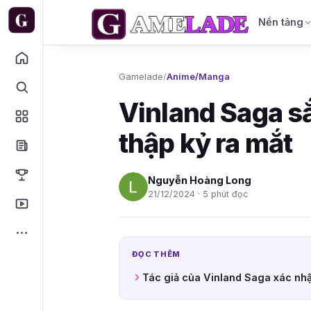
Nền tảng
Gamelade
/
Anime/Manga
Vinland Saga sắ
thập kỷ ra mắt
Nguyễn Hoàng Long
21/12/2024 · 5 phút đọc
ĐỌC THÊM
Tác giả của Vinland Saga xác nh