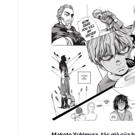
Makoto Yukimura, tác giả của b