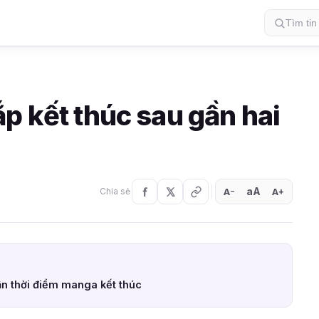
p kết thúc sau gần hai
aA
A
A
Chia sẻ
+
−
ận thời điểm manga kết thúc