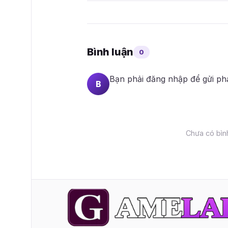
Bình luận
0
Bạn phải
đăng nhập
để gửi ph
B
Chưa có bình