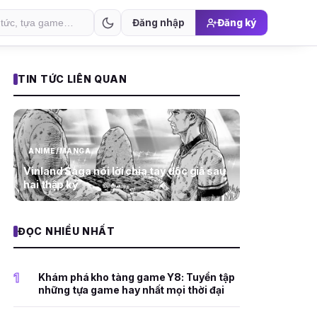
Đăng nhập
Đăng ký
TIN TỨC LIÊN QUAN
ANIME/MANGA
Vinland Saga nói lời chia tay độc giả sau
hai thập kỷ
ĐỌC NHIỀU NHẤT
1
Khám phá kho tàng game Y8: Tuyển tập
những tựa game hay nhất mọi thời đại