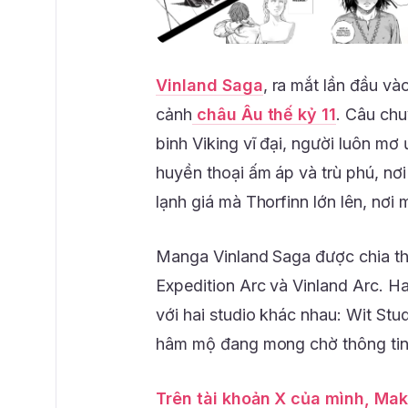
Vinland Saga
, ra mắt lần đầu và
cảnh
châu Âu thế kỷ 11
. Câu chu
binh Viking vĩ đại, người luôn m
huyền thoại ấm áp và trù phú, nơi
lạnh giá mà Thorfinn lớn lên, nơi 
Manga Vinland Saga được chia thà
Expedition Arc và Vinland Arc. H
với hai studio khác nhau: Wit St
hâm mộ đang mong chờ thông tin
Trên tài khoản X của mình, Ma