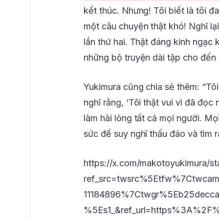
kết thúc. Nhưng! Tôi biết là tôi 
một câu chuyện thật khó! Nghĩ lại 
lần thứ hai. Thật đáng kinh ngạc 
những bộ truyện dài tập cho đến c
Yukimura cũng chia sẻ thêm: “Tôi
nghĩ rằng, ‘Tôi thật vui vì đã đọc
làm hài lòng tất cả mọi người. M
sức để suy nghĩ thấu đáo và tìm 
https://x.com/makotoyukimura/s
ref_src=twsrc%5Etfw%7Ctwc
11184896%7Ctwgr%5Eb25decca
%5Es1_&ref_url=https%3A%2F