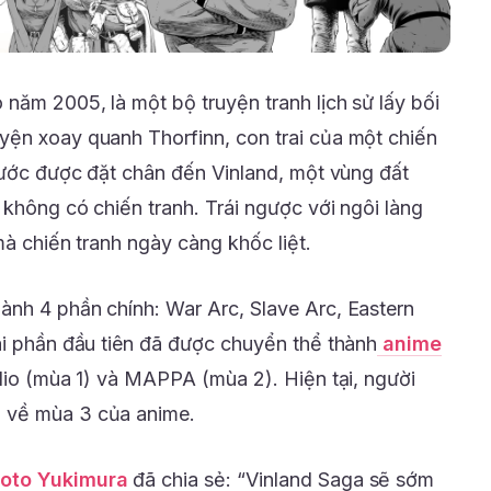
o năm 2005, là một bộ truyện tranh lịch sử lấy bối
yện xoay quanh Thorfinn, con trai của một chiến
ơ ước được đặt chân đến Vinland, một vùng đất
 không có chiến tranh. Trái ngược với ngôi làng
mà chiến tranh ngày càng khốc liệt.
nh 4 phần chính: War Arc, Slave Arc, Eastern
ai phần đầu tiên đã được chuyển thể thành
anime
udio (mùa 1) và MAPPA (mùa 2). Hiện tại, người
 về mùa 3 của anime.
koto Yukimura
đã chia sẻ: “Vinland Saga sẽ sớm