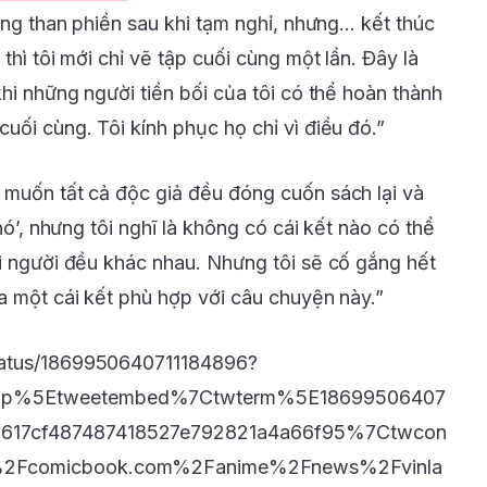
đang than phiền sau khi tạm nghỉ, nhưng… kết thúc
thì tôi mới chỉ vẽ tập cuối cùng một lần. Đây là
khi những người tiền bối của tôi có thể hoàn thành
uối cùng. Tôi kính phục họ chỉ vì điều đó.”
 muốn tất cả độc giả đều đóng cuốn sách lại và
 nó’, nhưng tôi nghĩ là không có cái kết nào có thể
ọi người đều khác nhau. Nhưng tôi sẽ cố gắng hết
ra một cái kết phù hợp với câu chuyện này.”
tatus/1869950640711184896?
amp%5Etweetembed%7Ctwterm%5E18699506407
617cf487487418527e792821a4a66f95%7Ctwcon
%2Fcomicbook.com%2Fanime%2Fnews%2Fvinla