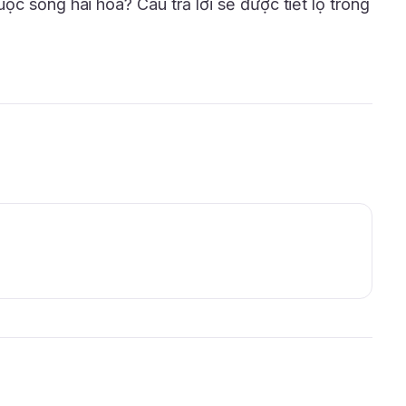
c sống hài hòa? Câu trả lời sẽ được tiết lộ trong