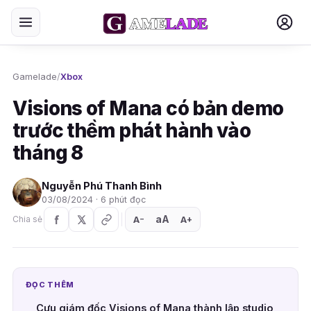
Gamelade
/
Xbox
Visions of Mana có bản demo
trước thềm phát hành vào
tháng 8
Nguyễn Phú Thanh Bình
03/08/2024 · 6 phút đọc
aA
A
A
Chia sẻ
+
−
ĐỌC THÊM
Cựu giám đốc Visions of Mana thành lập studio