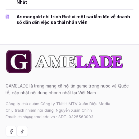
Nhất
5
Asmongold chỉ trích Riot vì một sai lầm lớn về doanh
số dẫn đến việc sa thải nhân viên
GAMELADE là trang mạng xã hội tin game trong nước và Quốc
tế, cập nhật nội dung nhanh nhất tại Việt Nam.
Công ty chủ quản: Công ty TNHH MTV Xuân Diệu Media
Chịu trách nhiệm nội dung: Nguyễn Xuân Chính
Email: chinh@gamelade.vn · SĐT: 0325563003