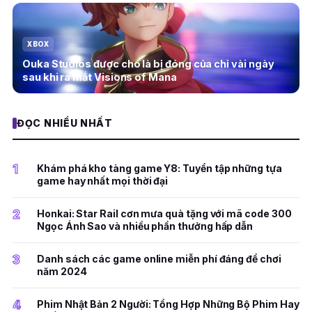
XBOX
Ouka Studios được cho là bị đóng của chỉ vài ngày
sau khi ra mắt Visions of Mana
ĐỌC NHIỀU NHẤT
1
Khám phá kho tàng game Y8: Tuyển tập những tựa
game hay nhất mọi thời đại
2
Honkai: Star Rail cơn mưa quà tặng với mã code 300
Ngọc Ánh Sao và nhiều phần thưởng hấp dẫn
3
Danh sách các game online miễn phí đáng để chơi
năm 2024
4
Phim Nhật Bản 2 Người: Tổng Hợp Những Bộ Phim Hay