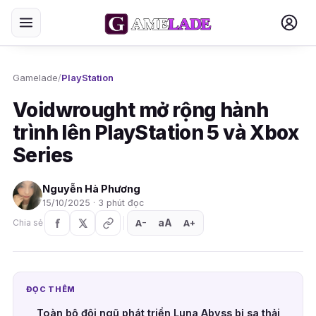
Gamelade
/
PlayStation
Voidwrought mở rộng hành
trình lên PlayStation 5 và Xbox
Series
Nguyễn Hà Phương
15/10/2025 · 3 phút đọc
aA
A
A
Chia sẻ
+
−
ĐỌC THÊM
Toàn bộ đội ngũ phát triển Luna Abyss bị sa thải