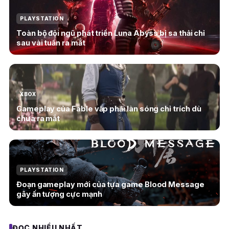
PLAYSTATION
Toàn bộ đội ngũ phát triển Luna Abyss bị sa thải chỉ
sau vài tuần ra mắt
XBOX
Gameplay của Fable vấp phải làn sóng chỉ trích dù
chưa ra mắt
PLAYSTATION
Đoạn gameplay mới của tựa game Blood Message
gây ấn tượng cực mạnh
ĐỌC NHIỀU NHẤT