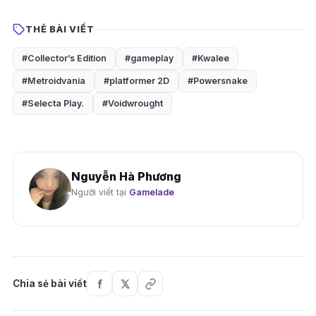
THẺ BÀI VIẾT
#Collector’s Edition
#gameplay
#Kwalee
#Metroidvania
#platformer 2D
#Powersnake
#Selecta Play.
#Voidwrought
Nguyễn Hà Phương
Người viết tại
Gamelade
Chia sẻ bài viết