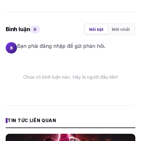
Bình luận
0
Nổi bật
Mới nhất
Bạn phải
đăng nhập
để gửi phản hồi.
B
Chưa có bình luận nào. Hãy là người đầu tiên!
TIN TỨC LIÊN QUAN