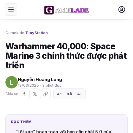
Gamelade
/
PlayStation
Warhammer 40,000: Space
Marine 3 chính thức được phát
triển
Nguyễn Hoàng Long
18/03/2025 · 3 phút đọc
aA
A
A
Chia sẻ
+
−
ĐỌC THÊM
“Lột xác” hoàn toàn với bản cập nhật 5.0 của