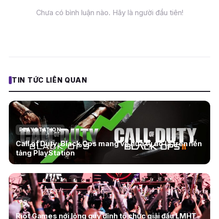
Chưa có bình luận nào. Hãy là người đầu tiên!
TIN TỨC LIÊN QUAN
PLAYSTATION
Call of Duty: Black Ops mang về nửa tỷ đô la trên nền
tảng PlayStation
PC
Riot Games nới lỏng quy định tổ chức giải đấu LMHT