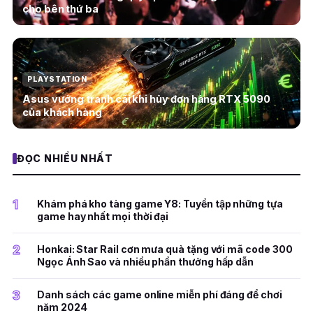
cho bên thứ ba
PLAYSTATION
Asus vướng tranh cãi khi hủy đơn hàng RTX 5090
của khách hàng
ĐỌC NHIỀU NHẤT
1
Khám phá kho tàng game Y8: Tuyển tập những tựa
game hay nhất mọi thời đại
2
Honkai: Star Rail cơn mưa quà tặng với mã code 300
Ngọc Ánh Sao và nhiều phần thưởng hấp dẫn
3
Danh sách các game online miễn phí đáng để chơi
năm 2024