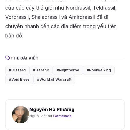
của các cây thế giới như Nordrassil, Teldrassil,
Vordrassil, Shaladrassil và Amirdrassil để di
chuyển nhanh đến các địa điểm trọng yếu trên
bản đồ.
THẺ BÀI VIẾT
#Blizzard
#Haranir
#Nightborne
#Rootwalking
#Void Elves
#World of Warcraft
Nguyễn Hà Phương
Người viết tại
Gamelade