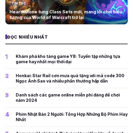
TIN TỨC
Hearthstone tung Class Sets mới, mang lối chơi biểu
tượng của World of Warcraft trở lại
ĐỌC NHIỀU NHẤT
1
Khám phá kho tàng game Y8: Tuyển tập những tựa
game hay nhất mọi thời đại
2
Honkai: Star Rail cơn mưa quà tặng với mã code 300
Ngọc Ánh Sao và nhiều phần thưởng hấp dẫn
3
Danh sách các game online miễn phí đáng để chơi
năm 2024
4
Phim Nhật Bản 2 Người: Tổng Hợp Những Bộ Phim Hay
Nhất