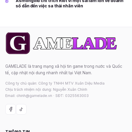
5
Asmongold chỉ trích Riot vì một sai lầm lớn về doanh
số dẫn đến việc sa thải nhân viên
GAMELADE là trang mạng xã hội tin game trong nước và Quốc
tế, cập nhật nội dung nhanh nhất tại Việt Nam.
Công ty chủ quản: Công ty TNHH MTV Xuân Diệu Media
Chịu trách nhiệm nội dung: Nguyễn Xuân Chính
Email: chinh@gamelade.vn · SĐT: 0325563003
THÔNG TIN