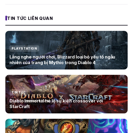
TIN TỨC LIÊN QUAN
PLAYSTATION
Lắng nghe người chơi, Blizzard loại bỏ yếu tố ngẫu
nhiên của trang bị Mythic trong Diablo 4
TIN TỨC
Diablo Immortal hé lộ sự kiện crossover với
StarCraft