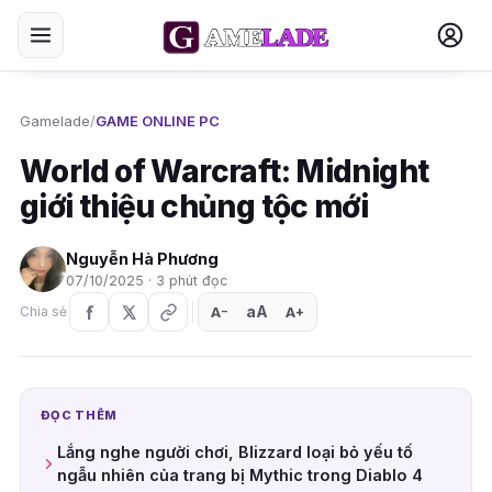
Gamelade
/
GAME ONLINE PC
World of Warcraft: Midnight
giới thiệu chủng tộc mới
Nguyễn Hà Phương
07/10/2025 · 3 phút đọc
aA
A
A
Chia sẻ
+
−
ĐỌC THÊM
Lắng nghe người chơi, Blizzard loại bỏ yếu tố
ngẫu nhiên của trang bị Mythic trong Diablo 4