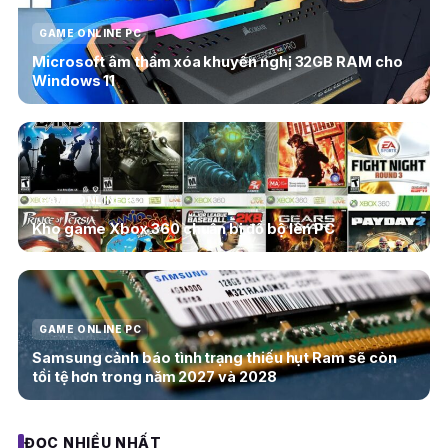
GAME ONLINE PC
Microsoft âm thầm xóa khuyến nghị 32GB RAM cho
Windows 11
GAME ONLINE PC
Kho game Xbox 360 chuẩn bị đổ bộ lên PC
GAME ONLINE PC
Samsung cảnh báo tình trạng thiếu hụt Ram sẽ còn
tồi tệ hơn trong năm 2027 và 2028
ĐỌC NHIỀU NHẤT