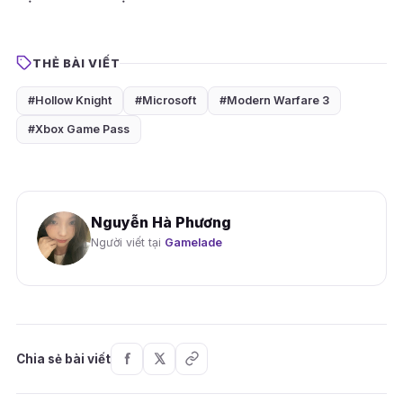
THẺ BÀI VIẾT
#Hollow Knight
#Microsoft
#Modern Warfare 3
#Xbox Game Pass
Nguyễn Hà Phương
Người viết tại
Gamelade
Chia sẻ bài viết