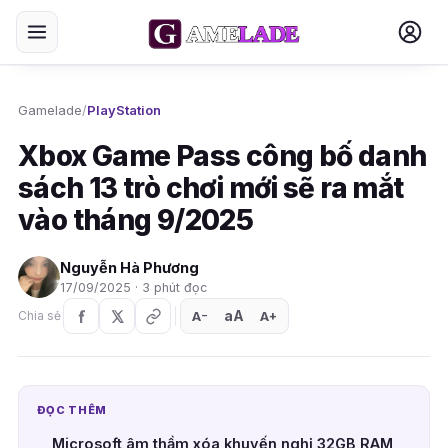
Gamelade
/
PlayStation
Xbox Game Pass công bố danh
sách 13 trò chơi mới sẽ ra mắt
vào tháng 9/2025
Nguyễn Hà Phương
17/09/2025 · 3 phút đọc
aA
A
A
Chia sẻ
+
−
ĐỌC THÊM
Microsoft âm thầm xóa khuyến nghị 32GB RAM