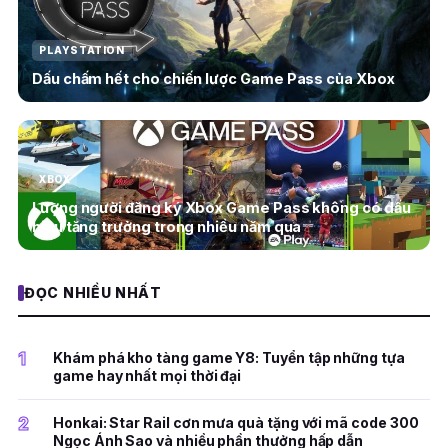
PLAYSTATION
Dấu chấm hết cho chiến lược Game Pass của Xbox
XBOX
Lượng người đăng ký Xbox Game Pass không có dấu
hiệu tăng trưởng trong nhiều năm qua
ĐỌC NHIỀU NHẤT
1
Khám phá kho tàng game Y8: Tuyển tập những tựa
game hay nhất mọi thời đại
2
Honkai: Star Rail cơn mưa quà tặng với mã code 300
Ngọc Ánh Sao và nhiều phần thưởng hấp dẫn