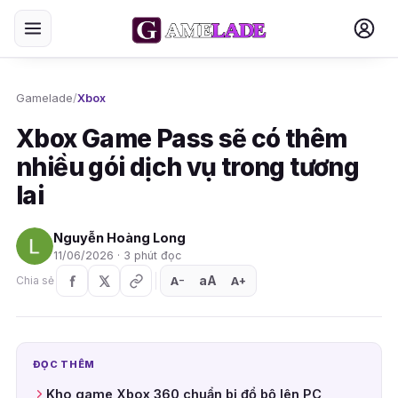
Gamelade
/
Xbox
Xbox Game Pass sẽ có thêm
nhiều gói dịch vụ trong tương
lai
Nguyễn Hoàng Long
11/06/2026 · 3 phút đọc
aA
A
A
Chia sẻ
+
−
ĐỌC THÊM
Kho game Xbox 360 chuẩn bị đổ bộ lên PC