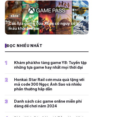
XBOX
Các tựa game của Xbox có nguy cơ bay
màu khỏi Steam
ĐỌC NHIỀU NHẤT
1
Khám phá kho tàng game Y8: Tuyển tập
những tựa game hay nhất mọi thời đại
2
Honkai: Star Rail cơn mưa quà tặng với
mã code 300 Ngọc Ánh Sao và nhiều
phần thưởng hấp dẫn
3
Danh sách các game online miễn phí
đáng để chơi năm 2024