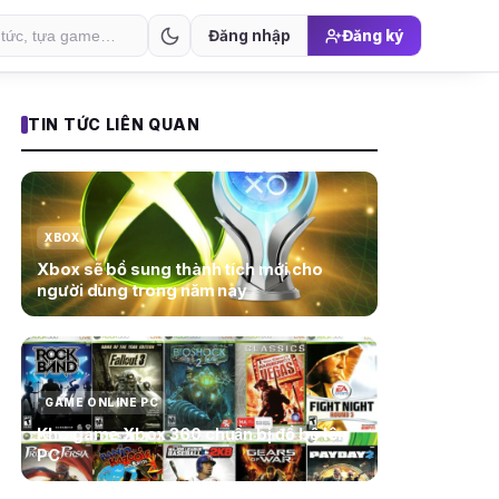
Đăng nhập
Đăng ký
TIN TỨC LIÊN QUAN
XBOX
Xbox sẽ bổ sung thành tích mới cho
người dùng trong năm nay
GAME ONLINE PC
Kho game Xbox 360 chuẩn bị đổ bộ lên
PC