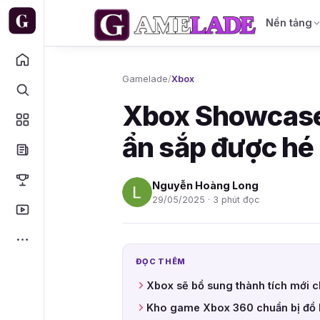
Nền tảng
Gamelade
/
Xbox
Xbox Showcase
ẩn sắp được hé 
Nguyễn Hoàng Long
29/05/2025 · 3 phút đọc
ĐỌC THÊM
Xbox sẽ bổ sung thành tích mới 
Kho game Xbox 360 chuẩn bị đổ 