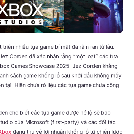
triển nhiều tựa game bí mật đã râm ran từ lâu.
n Jez Corden đã xác nhận rằng “một loạt” các tựa
i Xbox Games Showcase 2025. Jez Corden khẳng
danh sách game khổng lồ sau khởi đầu không mấy
ện tại. Hiện chưa rõ liệu các tựa game chưa công
.
den cho biết các tựa game được hé lộ sẽ bao
udio của Microsoft (first-party) và các đối tác
Xbox
đang thu về lợi nhuận khổng lồ từ chiến lược