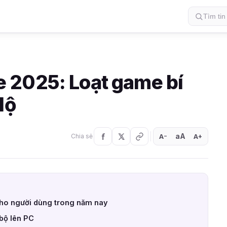
 2025: Loạt game bí
lộ
aA
A
A
Chia sẻ
+
−
cho người dùng trong năm nay
bộ lên PC