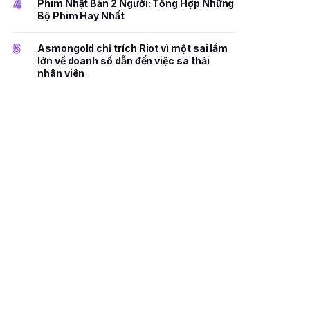
4
Phim Nhật Bản 2 Người: Tổng Hợp Những
Bộ Phim Hay Nhất
5
Asmongold chỉ trích Riot vì một sai lầm
lớn về doanh số dẫn đến việc sa thải
nhân viên