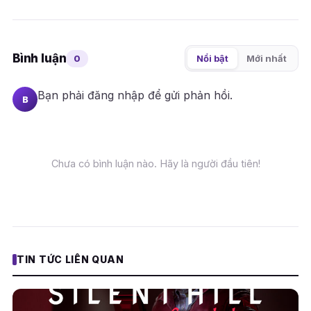
Bình luận
0
Nổi bật
Mới nhất
Bạn phải
đăng nhập
để gửi phản hồi.
B
Chưa có bình luận nào. Hãy là người đầu tiên!
TIN TỨC LIÊN QUAN