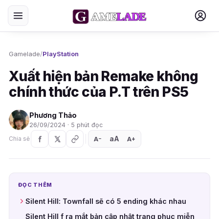
Gamelade
/
PlayStation
Xuất hiện bản Remake không
chính thức của P.T trên PS5
Phương Thảo
26/09/2024 · 5 phút đọc
aA
A
A
Chia sẻ
+
−
ĐỌC THÊM
Silent Hill: Townfall sẽ có 5 ending khác nhau
Silent Hill f ra mắt bản cập nhật trang phục miễn