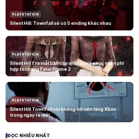
PLAYSTATION
Silent Hill: Townfall sẽ có 5 ending khác nhau
PLAYSTATION
Silent Hill f ra mắt bản cập nhật trang phục miễn phí
hợp tác cùng Fatal Frame 2
PLAYSTATION
Silent Hill Townfall nói không với nền tảng Xbox
trong ngày ra mắt
ĐỌC NHIỀU NHẤT