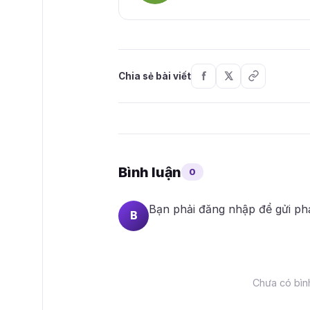
Chia sẻ bài viết
Bình luận
0
Bạn phải
đăng nhập
để gửi ph
B
Chưa có bình