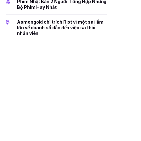
4
Phim Nhật Bản 2 Người: Tổng Hợp Những
Bộ Phim Hay Nhất
5
Asmongold chỉ trích Riot vì một sai lầm
lớn về doanh số dẫn đến việc sa thải
nhân viên