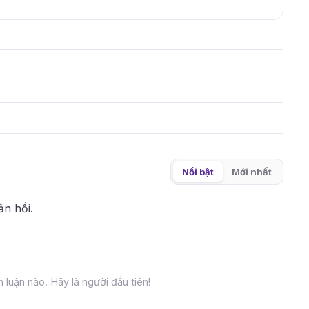
Nổi bật
Mới nhất
ản hồi.
 luận nào. Hãy là người đầu tiên!