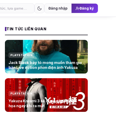
Đăng nhập
Đăng ký
TIN TỨC LIÊN QUAN
PLAYSTATION
Jack Black bày tỏ mong muốn tham gia
bản Live action phim điện ảnh Yakuza
PLAYSTATION
Yakuza Kiwami 3 sẽ được cải thiện đồ
họa ngay khi ra mắt