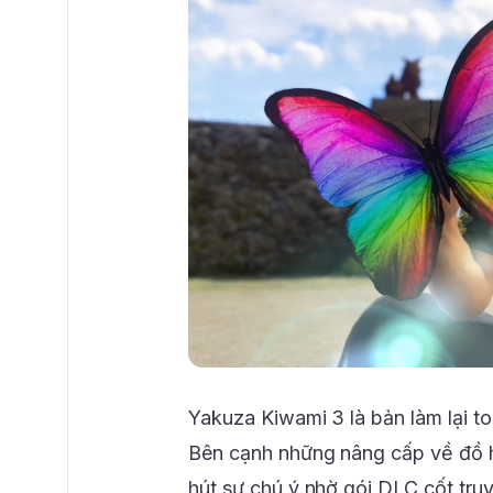
Yakuza Kiwami 3 là bản làm lại t
Bên cạnh những nâng cấp về đồ họ
hút sự chú ý nhờ gói DLC cốt tru