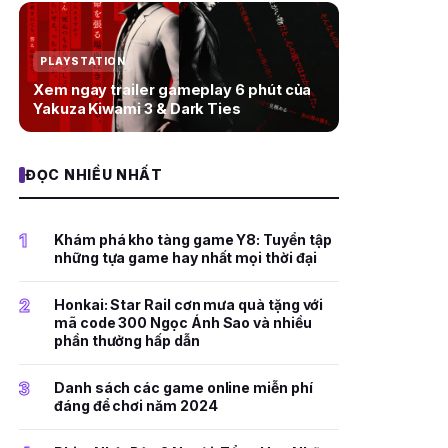
PLAYSTATION
Xem ngay trailer gameplay 6 phút của
Yakuza Kiwami 3 & Dark Ties
ĐỌC NHIỀU NHẤT
1
Khám phá kho tàng game Y8: Tuyển tập
những tựa game hay nhất mọi thời đại
2
Honkai: Star Rail cơn mưa quà tặng với
mã code 300 Ngọc Ánh Sao và nhiều
phần thưởng hấp dẫn
3
Danh sách các game online miễn phí
đáng để chơi năm 2024