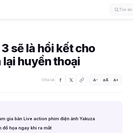
 sẽ là hồi kết cho
 lại huyền thoại
aA
A
A
Chia sẻ
+
−
m gia bản Live action phim điện ảnh Yakuza
n đồ họa ngay khi ra mắt