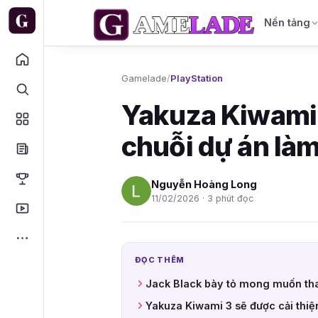
Nền tảng
Gamelade
/
PlayStation
Yakuza Kiwami 3
chuỗi dự án làm
Nguyễn Hoàng Long
11/02/2026 · 3 phút đọc
ĐỌC THÊM
Jack Black bày tỏ mong muốn tha
Yakuza Kiwami 3 sẽ được cải thiệ