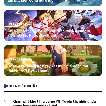
tập phụ kiện công nghệ mới
PLAYSTATION
Chi tiết bản cập nhật Honkai: Star Rail 4.4 cùng sự
kiện hợp tác Fate/stay Night
PLAYSTATION
HoYoVerse công bố ngày kết thúc giai đoạn thử
nghiệm của Petit Planet
ĐỌC NHIỀU NHẤT
1
Khám phá kho tàng game Y8: Tuyển tập những tựa
game hay nhất mọi thời đại