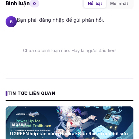
Bình luận
0
Nổi bật
Mới nhất
Bạn phải
đăng nhập
để gửi phản hồi.
B
Chưa có bình luận nào. Hãy là người đầu tiên!
TIN TỨC LIÊN QUAN
MOBILE
UGREEN hợp tác cùng Honkai: Star Rail ra mắt bộ sưu