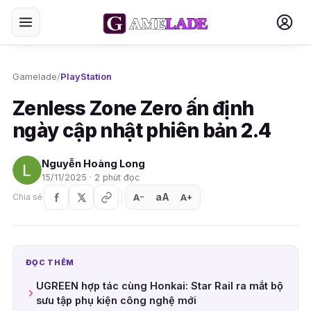
Gamelade
/
PlayStation
Zenless Zone Zero ấn định
ngày cập nhật phiên bản 2.4
Nguyễn Hoàng Long
15/11/2025 · 2 phút đọc
aA
A
A
Chia sẻ
+
−
ĐỌC THÊM
UGREEN hợp tác cùng Honkai: Star Rail ra mắt bộ
sưu tập phụ kiện công nghệ mới