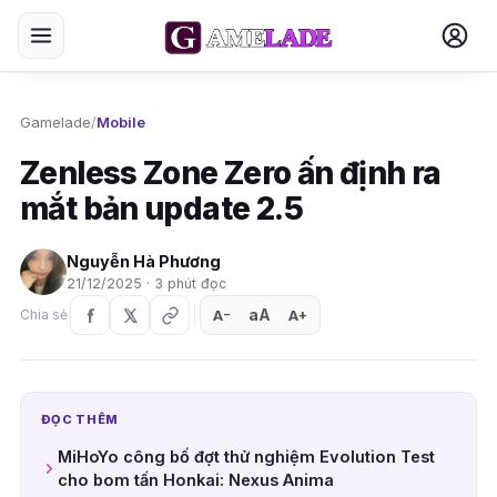
Gamelade
/
Mobile
Zenless Zone Zero ấn định ra
mắt bản update 2.5
Nguyễn Hà Phương
21/12/2025 · 3 phút đọc
aA
A
A
Chia sẻ
+
−
ĐỌC THÊM
MiHoYo công bố đợt thử nghiệm Evolution Test
cho bom tấn Honkai: Nexus Anima