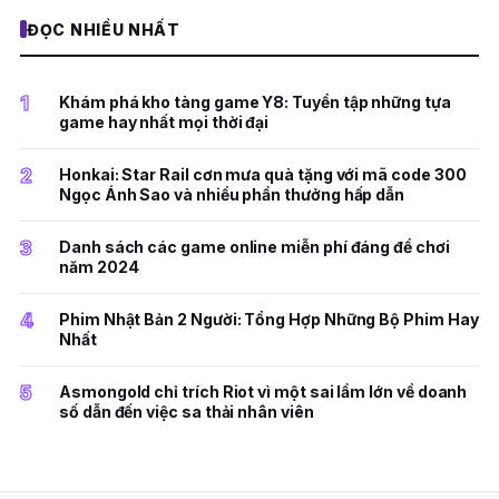
ĐỌC NHIỀU NHẤT
1
Khám phá kho tàng game Y8: Tuyển tập những tựa
game hay nhất mọi thời đại
2
Honkai: Star Rail cơn mưa quà tặng với mã code 300
Ngọc Ánh Sao và nhiều phần thưởng hấp dẫn
3
Danh sách các game online miễn phí đáng để chơi
năm 2024
4
Phim Nhật Bản 2 Người: Tổng Hợp Những Bộ Phim Hay
Nhất
5
Asmongold chỉ trích Riot vì một sai lầm lớn về doanh
số dẫn đến việc sa thải nhân viên