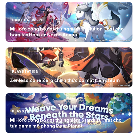
GAME ONLINE PC
MiHoYo công bố đợt thử nghiệm Evolution Test cho
bom tấn Honkai: Nexus Anima
PLAYSTATION
Zenless Zone Zero chính thức có mặt trên steam
PLAYSTATION
MiHoYo công bố đợt thử nghiệm Stardrift Test cho
tựa game mô phỏng Petit Planet