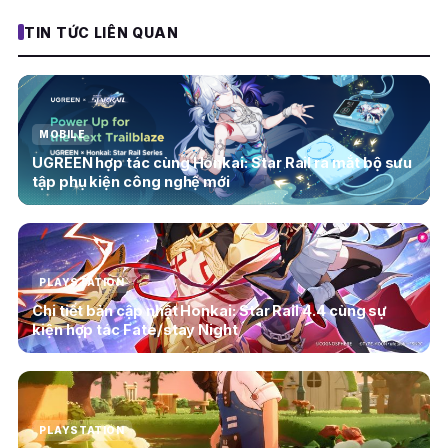
TIN TỨC LIÊN QUAN
MOBILE
UGREEN hợp tác cùng Honkai: Star Rail ra mắt bộ sưu
tập phụ kiện công nghệ mới
PLAYSTATION
Chi tiết bản cập nhật Honkai: Star Rail 4.4 cùng sự
kiện hợp tác Fate/stay Night
PLAYSTATION