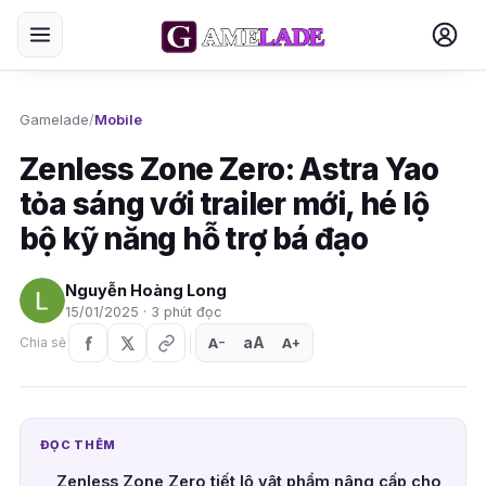
Gamelade
/
Mobile
Zenless Zone Zero: Astra Yao
tỏa sáng với trailer mới, hé lộ
bộ kỹ năng hỗ trợ bá đạo
Nguyễn Hoàng Long
15/01/2025 · 3 phút đọc
aA
A
A
Chia sẻ
+
−
ĐỌC THÊM
Zenless Zone Zero tiết lộ vật phẩm nâng cấp cho