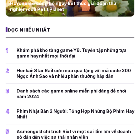
HoYoVerse công bố ngày kết thúc giai đoạn thử
nghiệm của Petit Planet
ĐỌC NHIỀU NHẤT
1
Khám phá kho tàng game Y8: Tuyển tập những tựa
game hay nhất mọi thời đại
2
Honkai: Star Rail cơn mưa quà tặng với mã code 300
Ngọc Ánh Sao và nhiều phần thưởng hấp dẫn
3
Danh sách các game online miễn phí đáng để chơi
năm 2024
4
Phim Nhật Bản 2 Người: Tổng Hợp Những Bộ Phim Hay
Nhất
5
Asmongold chỉ trích Riot vì một sai lầm lớn về doanh
số dẫn đến việc sa thải nhân viên