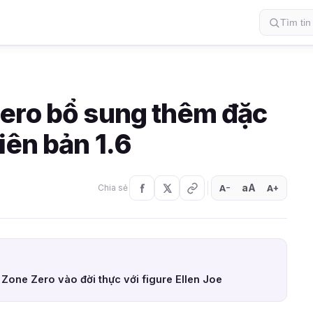
ero bổ sung thêm đặc
iên bản 1.6
aA
A
A
Chia sẻ
+
−
Zone Zero vào đời thực với figure Ellen Joe