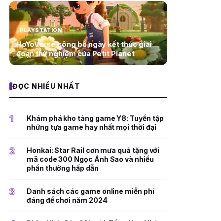
PLAYSTATION
HoYoVerse công bố ngày kết thúc giai
đoạn thử nghiệm của Petit Planet
ĐỌC NHIỀU NHẤT
1
Khám phá kho tàng game Y8: Tuyển tập
những tựa game hay nhất mọi thời đại
2
Honkai: Star Rail cơn mưa quà tặng với
mã code 300 Ngọc Ánh Sao và nhiều
phần thưởng hấp dẫn
3
Danh sách các game online miễn phí
đáng để chơi năm 2024