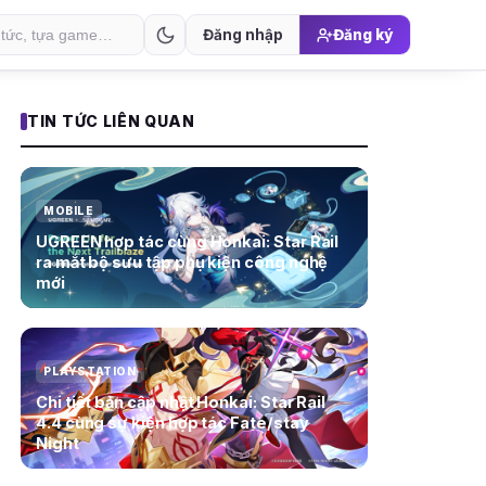
Đăng nhập
Đăng ký
TIN TỨC LIÊN QUAN
MOBILE
UGREEN hợp tác cùng Honkai: Star Rail
ra mắt bộ sưu tập phụ kiện công nghệ
mới
PLAYSTATION
Chi tiết bản cập nhật Honkai: Star Rail
4.4 cùng sự kiện hợp tác Fate/stay
Night