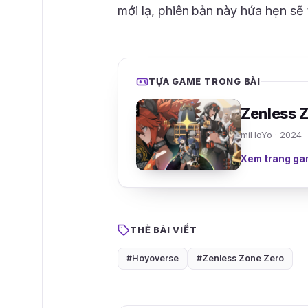
mới lạ, phiên bản này hứa hẹn sẽ
TỰA GAME TRONG BÀI
Zenless 
miHoYo · 2024
Xem trang ga
THẺ BÀI VIẾT
#Hoyoverse
#Zenless Zone Zero