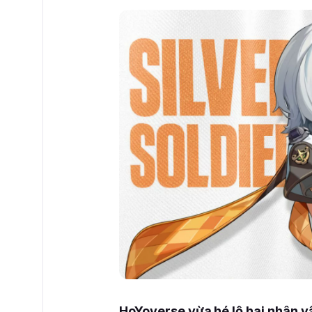
HoYoverse vừa hé lộ hai nhân v