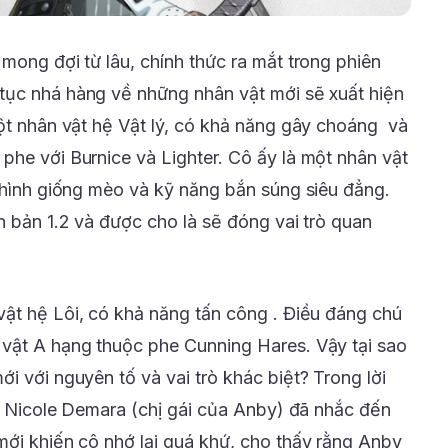
mong đợi từ lâu, chính thức ra mắt trong phiên
 tục nhá hàng về những nhân vật mới sẽ xuất hiện
t nhân vật hệ Vật lý, có khả năng gây choáng và
phe với Burnice và Lighter. Cô ấy là một nhân vật
i hình giống mèo và kỹ năng bắn súng siêu đẳng.
n bản 1.2 và được cho là sẽ đóng vai trò quan
vật hệ Lôi, có khả năng tấn công . Điều đáng chú
 vật A hạng thuộc phe Cunning Hares. Vậy tại sao
i với nguyên tố và vai trò khác biệt? Trong lời
y, Nicole Demara (chị gái của Anby) đã nhắc đến
mới khiến cô nhớ lại quá khứ, cho thấy rằng Anby