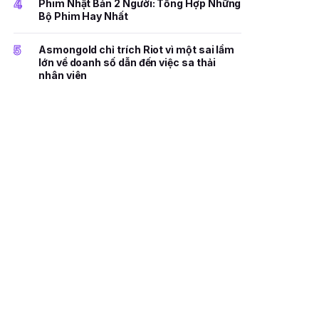
4
Phim Nhật Bản 2 Người: Tổng Hợp Những
Bộ Phim Hay Nhất
5
Asmongold chỉ trích Riot vì một sai lầm
lớn về doanh số dẫn đến việc sa thải
nhân viên