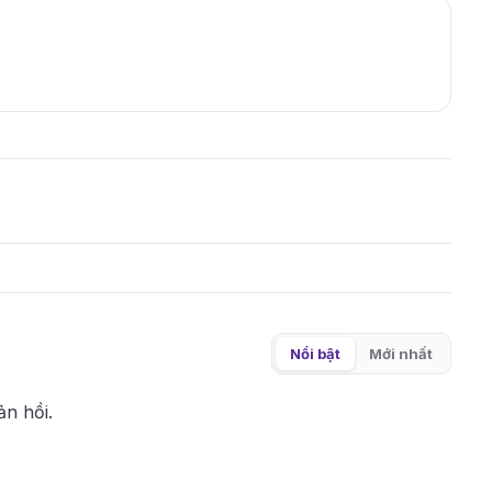
Nổi bật
Mới nhất
ản hồi.