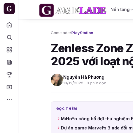
Nền tảng
Gamelade
/
PlayStation
Zenless Zone Z
2025 với loạt n
Nguyễn Hà Phương
13/12/2025 · 3 phút đọc
ĐỌC THÊM
MiHoYo công bố đợt thử nghiệm E
Dự án game Marvel’s Blade đối mặ