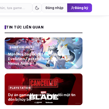
Đăng nhập
Đăng ký
TIN TỨC LIÊN QUAN
GAME ONLINE PC
MiHoYo công bố đợt thử nghiệm
Evolution Test cho bom tấn Honkai:
Nexus Anima
PLAYSTATION
Dự án game Marvel’s Blade đối mặt tin
đồn bị hủy bỏ