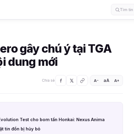
ero gây chú ý tại TGA
ội dung mới
aA
A
A
Chia sẻ
+
−
volution Test cho bom tấn Honkai: Nexus Anima
t tin đồn bị hủy bỏ