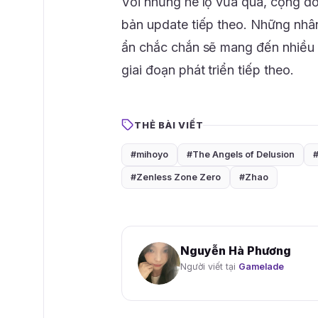
Với những hé lộ vừa qua, cộng đ
bản update tiếp theo. Những nhân
ẩn chắc chắn sẽ mang đến nhiều 
giai đoạn phát triển tiếp theo.
THẺ BÀI VIẾT
#mihoyo
#The Angels of Delusion
#Zenless Zone Zero
#Zhao
Nguyễn Hà Phương
Người viết tại
Gamelade