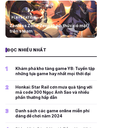
PLAYSTATION
Zenless Zone Zero chính thức có mặt
trên steam
ĐỌC NHIỀU NHẤT
1
Khám phá kho tàng game Y8: Tuyển tập
những tựa game hay nhất mọi thời đại
2
Honkai: Star Rail cơn mưa quà tặng với
mã code 300 Ngọc Ánh Sao và nhiều
phần thưởng hấp dẫn
3
Danh sách các game online miễn phí
đáng để chơi năm 2024