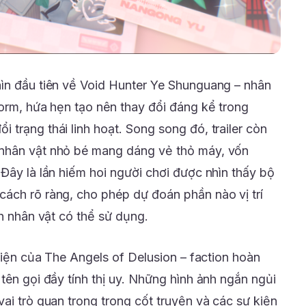
ìn đầu tiên về Void Hunter Ye Shunguang – nhân
form, hứa hẹn tạo nên thay đổi đáng kể trong
trạng thái linh hoạt. Song song đó, trailer còn
nhân vật nhỏ bé mang dáng vẻ thỏ máy, vốn
Đây là lần hiếm hoi người chơi được nhìn thấy bộ
ách rõ ràng, cho phép dự đoán phần nào vị trí
nh nhân vật có thể sử dụng.
 hiện của The Angels of Delusion – faction hoàn
tên gọi đầy tính thị uy. Những hình ảnh ngắn ngủi
ai trò quan trọng trong cốt truyện và các sự kiện