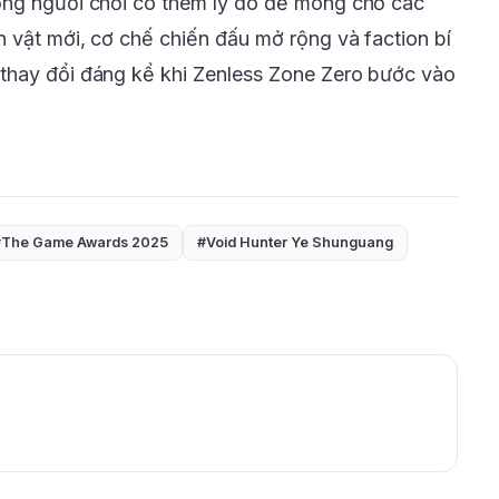
ồng người chơi có thêm lý do để mong chờ các
 vật mới, cơ chế chiến đấu mở rộng và faction bí
thay đổi đáng kể khi Zenless Zone Zero bước vào
#The Game Awards 2025
#Void Hunter Ye Shunguang