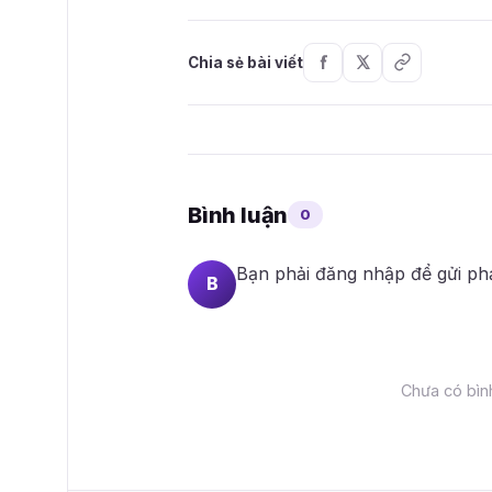
Chia sẻ bài viết
Bình luận
0
Bạn phải
đăng nhập
để gửi ph
B
Chưa có bình