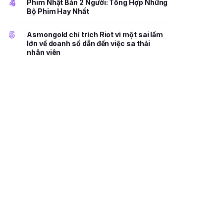
4
Phim Nhật Bản 2 Người: Tổng Hợp Những
Bộ Phim Hay Nhất
5
Asmongold chỉ trích Riot vì một sai lầm
lớn về doanh số dẫn đến việc sa thải
nhân viên