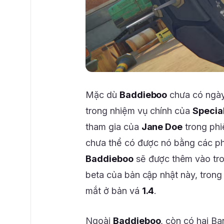
Mặc dù
Baddieboo
chưa có ngày 
trong nhiệm vụ chính của
Specia
tham gia của
Jane Doe
trong ph
chưa thể có được nó bằng các ph
Baddieboo
sẽ được thêm vào tr
beta của bản cập nhật này, trong
mắt ở bản vá
1.4
.
Ngoài
Baddieboo
, còn có hai B