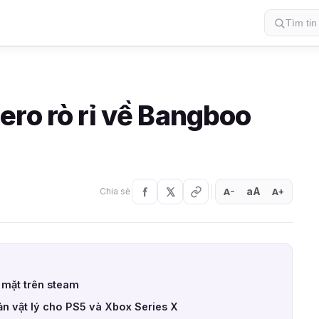
ero rò rỉ về Bangboo
aA
A
A
Chia sẻ
+
−
 mặt trên steam
n vật lý cho PS5 và Xbox Series X