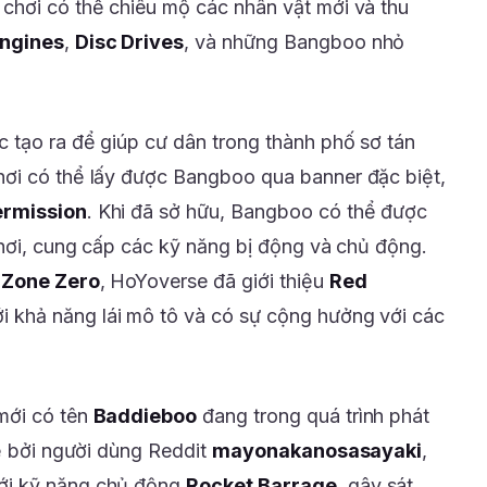
 chơi có thể chiêu mộ các nhân vật mới và thu
ngines
,
Disc Drives
, và những Bangboo nhỏ
 tạo ra để giúp cư dân trong thành phố sơ tán
hơi có thể lấy được Bangboo qua banner đặc biệt,
ermission
. Khi đã sở hữu, Bangboo có thể được
chơi, cung cấp các kỹ năng bị động và chủ động.
 Zone Zero
, HoYoverse đã giới thiệu
Red
i khả năng lái mô tô và có sự cộng hưởng với các
mới có tên
Baddieboo
đang trong quá trình phát
sẻ bởi người dùng Reddit
mayonakanosasayaki
,
ới kỹ năng chủ động
Rocket Barrage
, gây sát