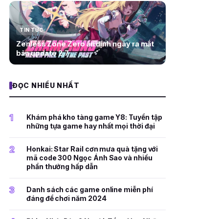
TIN TỨC
Zenless Zone Zero ấn định ngày ra mắt
bản update 2.7
ĐỌC NHIỀU NHẤT
1
Khám phá kho tàng game Y8: Tuyển tập
những tựa game hay nhất mọi thời đại
2
Honkai: Star Rail cơn mưa quà tặng với
mã code 300 Ngọc Ánh Sao và nhiều
phần thưởng hấp dẫn
3
Danh sách các game online miễn phí
đáng để chơi năm 2024