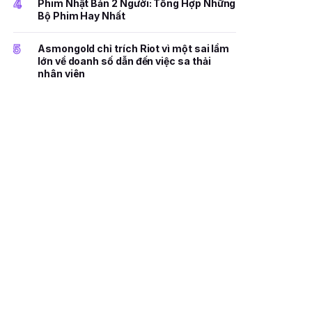
4
Phim Nhật Bản 2 Người: Tổng Hợp Những
Bộ Phim Hay Nhất
5
Asmongold chỉ trích Riot vì một sai lầm
lớn về doanh số dẫn đến việc sa thải
nhân viên