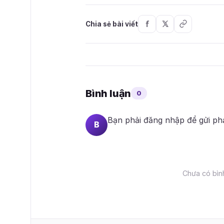
Chia sẻ bài viết
Bình luận
0
Bạn phải
đăng nhập
để gửi ph
B
Chưa có bình