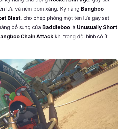
tên lửa và ném bom xăng. Kỹ năng
Bangboo
et Blast
, cho phép phóng một tên lửa gây sát
ỹ năng bổ sung của
Baddieboo
là
Unusually Short
angboo Chain Attack
khi trong đội hình có ít