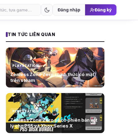
Đăng nhập
Đăng ký
TIN TỨC LIÊN QUAN
PLAYSTATION
Zenless Zone Zero chính thức có mặt
trên steam
PLAYSTATION
Zenless Zone Zero sẽ có phiên bản vật
lý cho PS5 và Xbox Series X