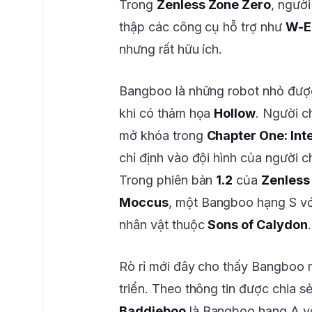
Trong
Zenless Zone Zero
, người
thập các công cụ hỗ trợ như
W-E
nhưng rất hữu ích.
Bangboo là những robot nhỏ được
khi có thảm họa
Hollow
. Người c
mở khóa trong
Chapter One: Int
chỉ định vào đội hình của người 
Trong phiên bản
1.2
của
Zenless
Moccus
, một Bangboo hạng S vớ
nhân vật thuộc
Sons of Calydon
.
Rò rỉ mới đây cho thấy Bangboo 
triển. Theo thông tin được chia 
Baddieboo
là Bangboo hạng A v