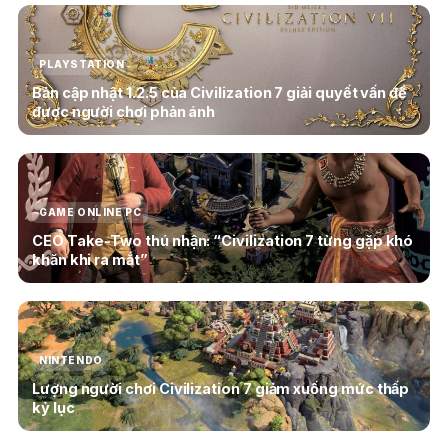
PLAYSTATION
Bản cập nhật 1.2.5 của Civilization 7 giải quyết vấn đề
được người chơi phản ánh
GAME ONLINE PC
CEO Take-Two thú nhận: “Civilization 7 từng gặp khó
khăn khi ra mắt”
NINTENDO
Lượng người chơi Civilization 7 giảm xuống mức thấp
kỷ lục