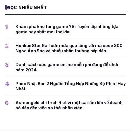
ĐỌC NHIỀU NHẤT
1
Khám phá kho tàng game Y8: Tuyển tập những tựa
game hay nhất mọi thời đại
2
Honkai: Star Rail cơn mưa quà tặng với mã code 300
Ngọc Ánh Sao và nhiều phần thưởng hấp dẫn
3
Danh sách các game online miễn phí đáng để chơi
năm 2024
4
Phim Nhật Bản 2 Người: Tổng Hợp Những Bộ Phim Hay
Nhất
5
Asmongold chỉ trích Riot vì một sai lầm lớn về doanh
số dẫn đến việc sa thải nhân viên