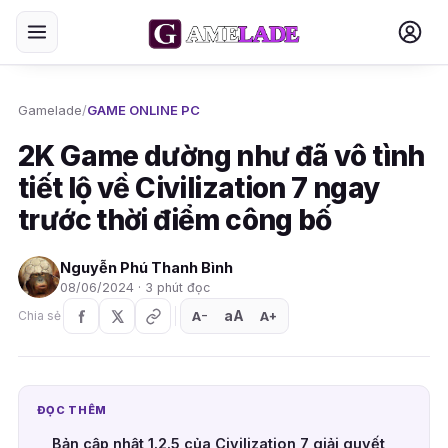
Gamelade
/
GAME ONLINE PC
2K Game dường như đã vô tình
tiết lộ về Civilization 7 ngay
trước thời điểm công bố
Nguyễn Phú Thanh Bình
08/06/2024 · 3 phút đọc
aA
A
A
Chia sẻ
+
−
ĐỌC THÊM
Bản cập nhật 1.2.5 của Civilization 7 giải quyết