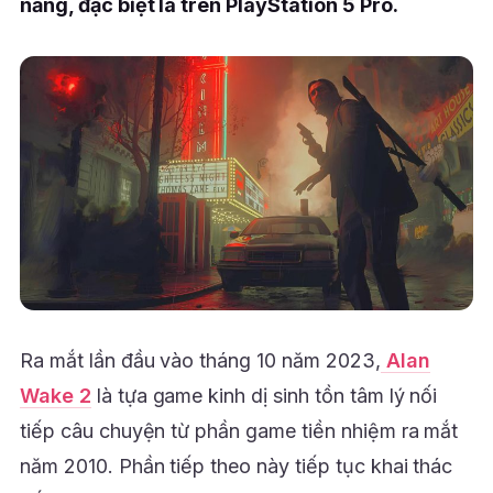
năng, đặc biệt là trên PlayStation 5 Pro.
Ra mắt lần đầu vào tháng 10 năm 2023,
Alan
Wake 2
là tựa game kinh dị sinh tồn tâm lý nối
tiếp câu chuyện từ phần game tiền nhiệm ra mắt
năm 2010. Phần tiếp theo này tiếp tục khai thác