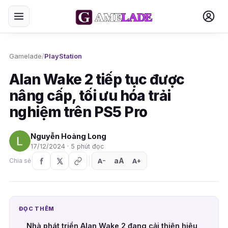
Gamelade
/
PlayStation
Alan Wake 2 tiếp tục được
nâng cấp, tối ưu hóa trải
nghiệm trên PS5 Pro
Nguyễn Hoàng Long
17/12/2024 · 5 phút đọc
aA
A
A
Chia sẻ
+
−
ĐỌC THÊM
Nhà phát triển Alan Wake 2 đang cải thiện hiệu