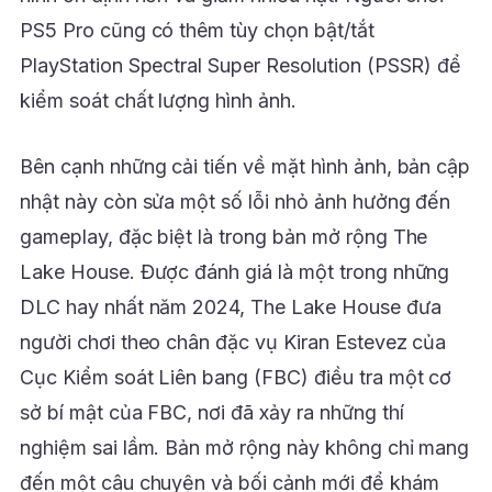
PS5 Pro cũng có thêm tùy chọn bật/tắt
PlayStation Spectral Super Resolution (PSSR) để
kiểm soát chất lượng hình ảnh.
Bên cạnh những cải tiến về mặt hình ảnh, bản cập
nhật này còn sửa một số lỗi nhỏ ảnh hưởng đến
gameplay, đặc biệt là trong bản mở rộng The
Lake House. Được đánh giá là một trong những
DLC hay nhất năm 2024, The Lake House đưa
người chơi theo chân đặc vụ Kiran Estevez của
Cục Kiểm soát Liên bang (FBC) điều tra một cơ
sở bí mật của FBC, nơi đã xảy ra những thí
nghiệm sai lầm. Bản mở rộng này không chỉ mang
đến một câu chuyện và bối cảnh mới để khám