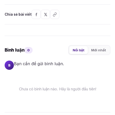
Chia sẻ bài viết
Bình luận
0
Nổi bật
Mới nhất
Bạn cần
để gửi bình luận.
B
Chưa có bình luận nào. Hãy là người đầu tiên!