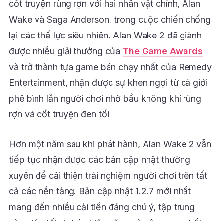
cốt truyện rùng rợn với hai nhân vật chính, Alan
Wake và Saga Anderson, trong cuộc chiến chống
lại các thế lực siêu nhiên. Alan Wake 2 đã giành
được nhiều giải thưởng của
The Game Awards
và trở thành tựa game bán chạy nhất của Remedy
Entertainment, nhận được sự khen ngợi từ cả giới
phê bình lẫn người chơi nhờ bầu không khí rùng
rợn và cốt truyện đen tối.
Hơn một năm sau khi phát hành, Alan Wake 2 vẫn
tiếp tục nhận được các bản cập nhật thường
xuyên để cải thiện trải nghiệm người chơi trên tất
cả các nền tảng. Bản cập nhật 1.2.7 mới nhất
mang đến nhiều cải tiến đáng chú ý, tập trung