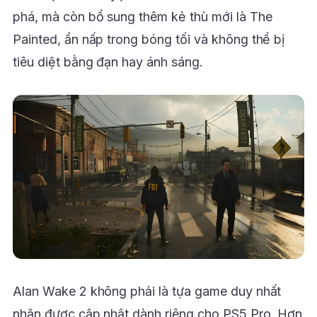
phá, mà còn bổ sung thêm kẻ thù mới là The
Painted, ẩn nấp trong bóng tối và không thể bị
tiêu diệt bằng đạn hay ánh sáng.
Alan Wake 2 không phải là tựa game duy nhất
nhận được cập nhật dành riêng cho PS5 Pro. Hơn