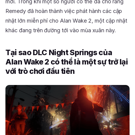
mới. Trong khi một số người có thể đã cho rằng
Remedy đã hoàn thành việc phát hành các cập
nhật lớn miễn phí cho Alan Wake 2, một cập nhật
khác đang trên đường tới vào mùa xuân này.
Tại sao DLC Night Springs của
Alan Wake 2 có thể là một sự trở lại
với trò chơi đầu tiên