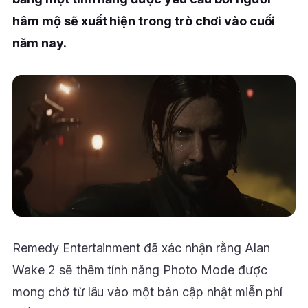
hâm mộ sẽ xuất hiện trong trò chơi vào cuối
năm nay.
Remedy Entertainment đã xác nhận rằng Alan
Wake 2 sẽ thêm tính năng Photo Mode được
mong chờ từ lâu vào một bản cập nhật miễn phí