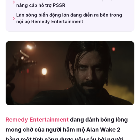
nâng cấp hỗ trợ PSSR
Làn sóng biến động lớn đang diễn ra bên trong
nội bộ Remedy Entertainment
Remedy Entertainment
đang đánh bóng lòng
mong chờ của người hâm mộ Alan Wake 2
bằng một tính năng được yêu cầu bởi người