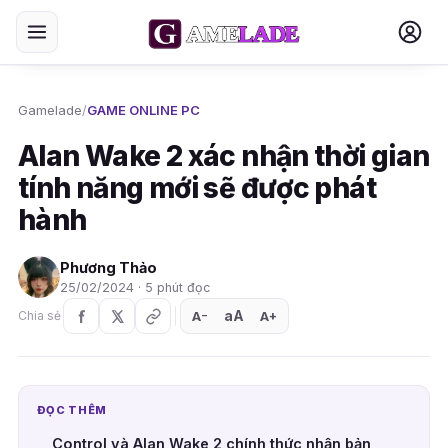
Gamelade
/
GAME ONLINE PC
Alan Wake 2 xác nhận thời gian
tính năng mới sẽ được phát
hành
Phương Thảo
25/02/2024 · 5 phút đọc
aA
A
A
Chia sẻ
+
−
ĐỌC THÊM
Control và Alan Wake 2 chính thức nhận bản