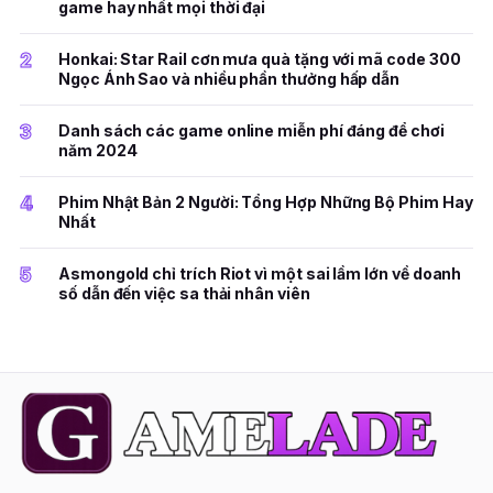
game hay nhất mọi thời đại
2
Honkai: Star Rail cơn mưa quà tặng với mã code 300
Ngọc Ánh Sao và nhiều phần thưởng hấp dẫn
3
Danh sách các game online miễn phí đáng để chơi
năm 2024
4
Phim Nhật Bản 2 Người: Tổng Hợp Những Bộ Phim Hay
Nhất
5
Asmongold chỉ trích Riot vì một sai lầm lớn về doanh
số dẫn đến việc sa thải nhân viên