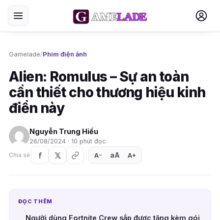
Gamelade
/
Phim điện ảnh
Alien: Romulus – Sự an toàn
cần thiết cho thương hiệu kinh
điển này
Nguyễn Trung Hiếu
26/08/2024 · 10 phút đọc
aA
A
A
Chia sẻ
+
−
ĐỌC THÊM
Người dùng Fortnite Crew sắp được tặng kèm gói