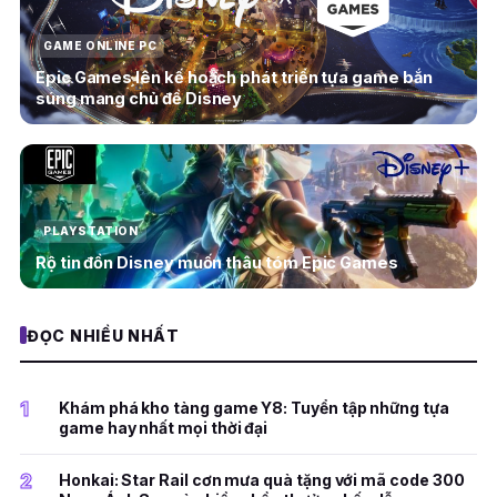
GAME ONLINE PC
Epic Games lên kế hoạch phát triển tựa game bắn
súng mang chủ đề Disney
PLAYSTATION
Rộ tin đồn Disney muốn thâu tóm Epic Games
ĐỌC NHIỀU NHẤT
1
Khám phá kho tàng game Y8: Tuyển tập những tựa
game hay nhất mọi thời đại
2
Honkai: Star Rail cơn mưa quà tặng với mã code 300