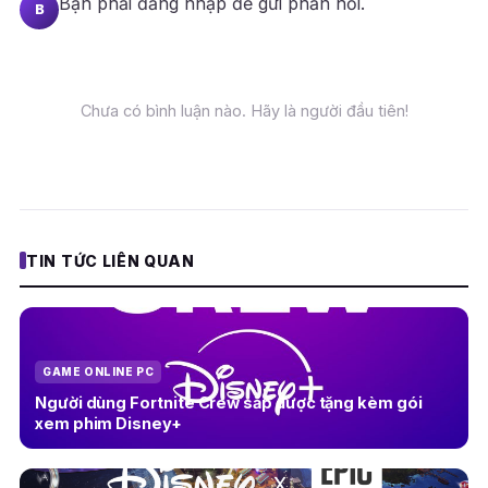
Bạn phải
đăng nhập
để gửi phản hồi.
B
Chưa có bình luận nào. Hãy là người đầu tiên!
TIN TỨC LIÊN QUAN
GAME ONLINE PC
Người dùng Fortnite Crew sắp được tặng kèm gói
xem phim Disney+