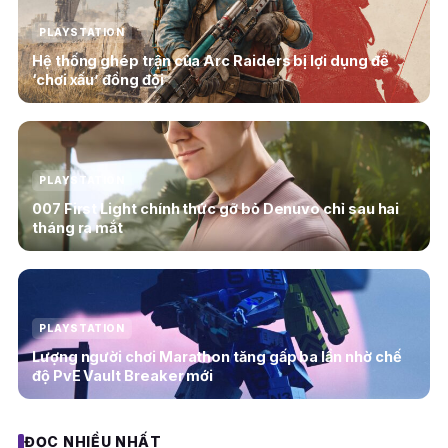
PLAYSTATION
Hệ thống ghép trận của Arc Raiders bị lợi dụng để
‘chơi xấu’ đồng đội
PLAYSTATION
007 First Light chính thức gỡ bỏ Denuvo chỉ sau hai
tháng ra mắt
PLAYSTATION
Lượng người chơi Marathon tăng gấp ba lần nhờ chế
độ PvE Vault Breaker mới
ĐỌC NHIỀU NHẤT