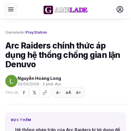
Gamelade
/
PlayStation
Arc Raiders chính thức áp
dụng hệ thống chống gian lận
Denuvo
Nguyễn Hoàng Long
20/05/2026 · 3 phút đọc
aA
A
A
Chia sẻ
+
−
ĐỌC THÊM
Hệ thống ghép trận của Arc Raiders bị lợi dụng để