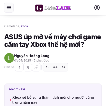
Gamelade
/
Xbox
ASUS úp mở về máy chơi game
cầm tay Xbox thế hệ mới?
Nguyễn Hoàng Long
01/04/2025 · 5 phút đọc
aA
A
A
Chia sẻ
+
−
ĐỌC THÊM
Xbox sẽ bổ sung thành tích mới cho người dùng
trong năm nay