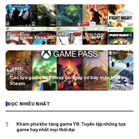
GAME ONLINE PC
Kho game Xbox 360 chuẩn bị đổ bộ lên PC
XBOX
Các tựa game của Xbox có nguy cơ bay màu khỏi
Steam
ĐỌC NHIỀU NHẤT
1
Khám phá kho tàng game Y8: Tuyển tập những tựa
game hay nhất mọi thời đại