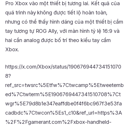
Pro Xbox vào một thiết bị tương lai. Kết quả của
quá trình này không được tiết lộ hoàn toàn,
nhưng có thể thấy hình dáng của một thiết bị cầm
tay tương tự ROG Ally, với màn hình tỷ lệ 16:9 và
hai cần analog được bố trí theo kiểu tay cầm
Xbox.
https://x.com/Xbox/status/190676944734151070
8?
ref_src=twsrc%5Etfw%7Ctwcamp%5Etweetemb
ed%7Ctwterm%5E1906769447341510708%7Ct
wgr%5E79d8b1e347eaffdbe0f4f6bc967f3e53fa
cadbdc%7Ctwcon%5Es1_c10&ref_url=https%3A
%2F%2Fgamerant.com%2Fxbox-handheld-