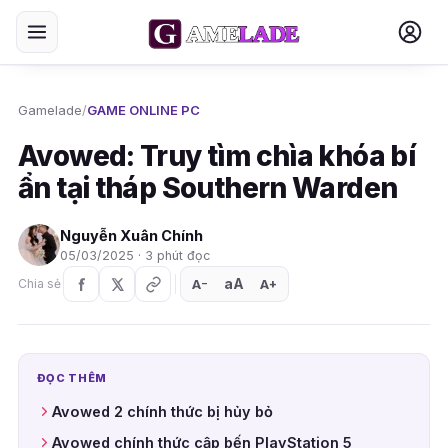
Gamelade
/
GAME ONLINE PC
Avowed: Truy tìm chìa khóa bí
ẩn tại tháp Southern Warden
Nguyễn Xuân Chính
05/03/2025 · 3 phút đọc
aA
A
A
Chia sẻ
+
−
ĐỌC THÊM
Avowed 2 chính thức bị hủy bỏ
Avowed chính thức cập bến PlayStation 5