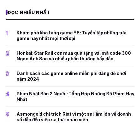
ĐỌC NHIỀU NHẤT
1
Khám phá kho tàng game Y8: Tuyển tập những tựa
game hay nhất mọi thời đại
2
Honkai: Star Rail cơn mưa quà tặng với mã code 300
Ngọc Ánh Sao và nhiều phần thưởng hấp dẫn
3
Danh sách các game online miễn phí đáng để chơi
năm 2024
4
Phim Nhật Bản 2 Người: Tổng Hợp Những Bộ Phim Hay
Nhất
5
Asmongold chỉ trích Riot vì một sai lầm lớn về doanh
số dẫn đến việc sa thải nhân viên