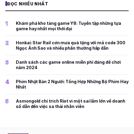
ĐỌC NHIỀU NHẤT
1
Khám phá kho tàng game Y8: Tuyển tập những tựa
game hay nhất mọi thời đại
2
Honkai: Star Rail cơn mưa quà tặng với mã code 300
Ngọc Ánh Sao và nhiều phần thưởng hấp dẫn
3
Danh sách các game online miễn phí đáng để chơi
năm 2024
4
Phim Nhật Bản 2 Người: Tổng Hợp Những Bộ Phim Hay
Nhất
5
Asmongold chỉ trích Riot vì một sai lầm lớn về doanh
số dẫn đến việc sa thải nhân viên