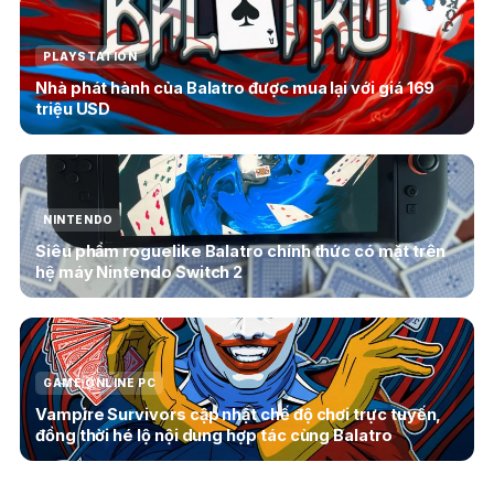
PLAYSTATION
Nhà phát hành của Balatro được mua lại với giá 169
triệu USD
NINTENDO
Siêu phẩm roguelike Balatro chính thức có mặt trên
hệ máy Nintendo Switch 2
GAME ONLINE PC
Vampire Survivors cập nhật chế độ chơi trực tuyến,
đồng thời hé lộ nội dung hợp tác cùng Balatro