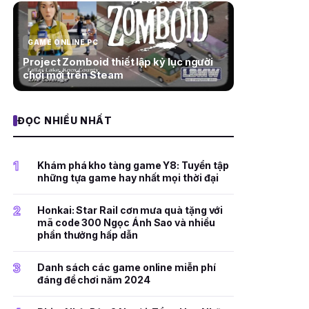
GAME ONLINE PC
Project Zomboid thiết lập kỷ lục người
chơi mới trên Steam
ĐỌC NHIỀU NHẤT
1
Khám phá kho tàng game Y8: Tuyển tập
những tựa game hay nhất mọi thời đại
2
Honkai: Star Rail cơn mưa quà tặng với
mã code 300 Ngọc Ánh Sao và nhiều
phần thưởng hấp dẫn
3
Danh sách các game online miễn phí
đáng để chơi năm 2024