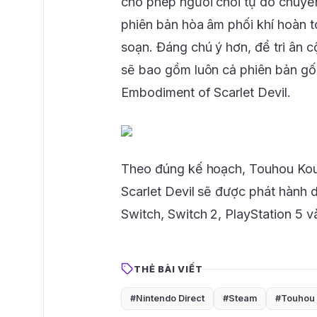
cho phép người chơi tự do chuyể
phiên bản hòa âm phối khí hoàn t
soạn. Đáng chú ý hơn, để tri ân 
sẽ bao gồm luôn cả phiên bản g
Embodiment of Scarlet Devil.
Theo đúng kế hoạch, Touhou Ko
Scarlet Devil sẽ được phát hành 
Switch, Switch 2, PlayStation 5 
THẺ BÀI VIẾT
#Nintendo Direct
#Steam
#Touhou 