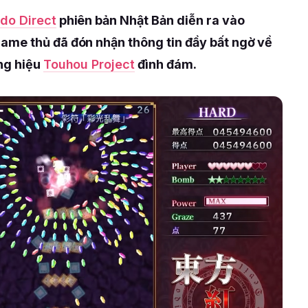
do Direct
phiên bản Nhật Bản diễn ra vào
me thủ đã đón nhận thông tin đầy bất ngờ về
ơng hiệu
Touhou Project
đình đám.