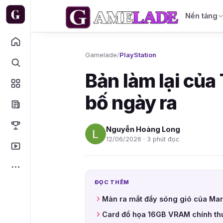
Nền tảng
Gamelade
/
PlayStation
Bản làm lại của
bố ngày ra
Nguyễn Hoàng Long
12/06/2026 · 3 phút đọc
ĐỌC THÊM
Màn ra mắt đầy sóng gió của Mar
Card đồ họa 16GB VRAM chính th