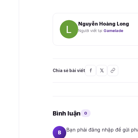
Nguyễn Hoàng Long
Người viết tại
Gamelade
Chia sẻ bài viết
Bình luận
0
Bạn phải
đăng nhập
để gửi ph
B