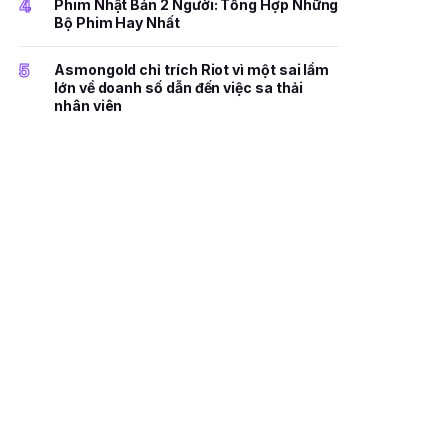
4
Phim Nhật Bản 2 Người: Tổng Hợp Những
Bộ Phim Hay Nhất
5
Asmongold chỉ trích Riot vì một sai lầm
lớn về doanh số dẫn đến việc sa thải
nhân viên