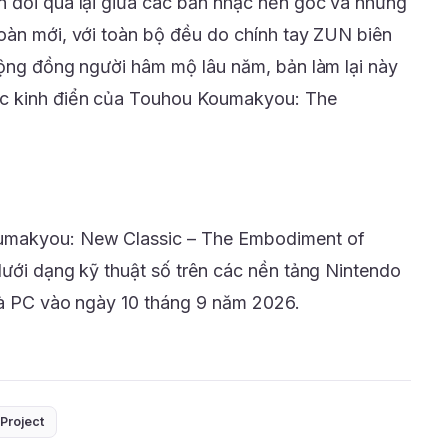
n đổi qua lại giữa các bản nhạc nền gốc và những
oàn mới, với toàn bộ đều do chính tay ZUN biên
cộng đồng người hâm mộ lâu năm, bản làm lại này
ốc kinh điển của Touhou Koumakyou: The
umakyou: New Classic – The Embodiment of
dưới dạng kỹ thuật số trên các nền tảng Nintendo
và PC vào ngày 10 tháng 9 năm 2026.
Project