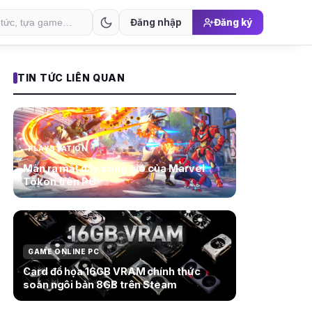
Đăng nhập
Đăng ký
TIN TỨC LIÊN QUAN
PLAYSTATION
Màn ra mắt đầy sóng gió của Marvel
Tōkon trên PC
GAME ONLINE PC
Card đồ họa 16GB VRAM chính thức
soán ngôi bản 8GB trên Steam