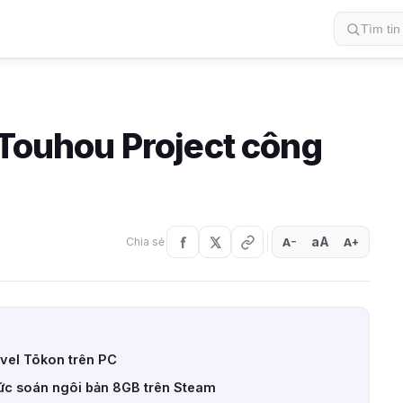
 Touhou Project công
aA
A
A
Chia sẻ
+
−
vel Tōkon trên PC
ức soán ngôi bản 8GB trên Steam