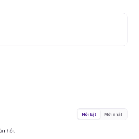
Nổi bật
Mới nhất
ản hồi.