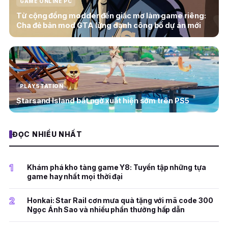
GAME ONLINE PC
Từ cộng đồng modder đến giấc mơ làm game riêng:
Cha đẻ bản mod GTA lừng danh công bố dự án mới
PLAYSTATION
Starsand Island bất ngờ xuất hiện sớm trên PS5
ĐỌC NHIỀU NHẤT
1
Khám phá kho tàng game Y8: Tuyển tập những tựa
game hay nhất mọi thời đại
2
Honkai: Star Rail cơn mưa quà tặng với mã code 300
Ngọc Ánh Sao và nhiều phần thưởng hấp dẫn