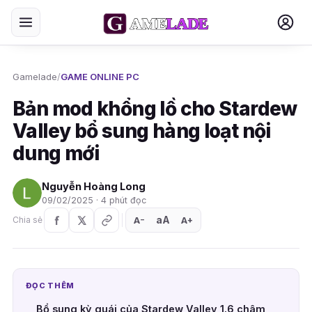
Gamelade
/
GAME ONLINE PC
Bản mod khổng lồ cho Stardew
Valley bổ sung hàng loạt nội
dung mới
Nguyễn Hoàng Long
09/02/2025 · 4 phút đọc
aA
A
A
Chia sẻ
+
−
ĐỌC THÊM
Bổ sung kỳ quái của Stardew Valley 1.6 châm