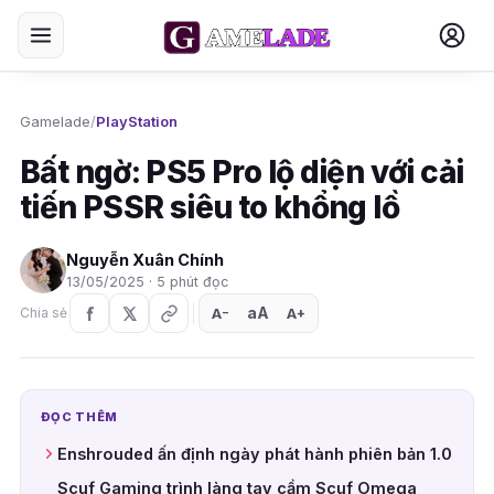
Gamelade
/
PlayStation
Bất ngờ: PS5 Pro lộ diện với cải
tiến PSSR siêu to khổng lồ
Nguyễn Xuân Chính
13/05/2025 · 5 phút đọc
aA
A
A
Chia sẻ
+
−
ĐỌC THÊM
Enshrouded ấn định ngày phát hành phiên bản 1.0
Scuf Gaming trình làng tay cầm Scuf Omega