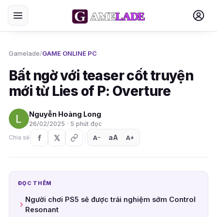
Gamelade
/
GAME ONLINE PC
Bất ngờ với teaser cốt truyện
mới từ Lies of P: Overture
Nguyễn Hoàng Long
26/02/2025 · 5 phút đọc
aA
A
A
Chia sẻ
+
−
ĐỌC THÊM
Người chơi PS5 sẽ được trải nghiệm sớm Control
Resonant