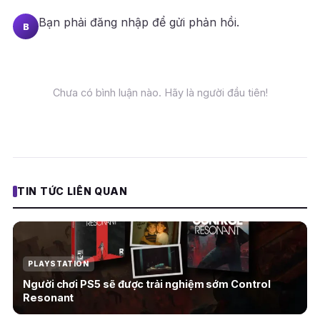
Bạn phải
đăng nhập
để gửi phản hồi.
B
Chưa có bình luận nào. Hãy là người đầu tiên!
TIN TỨC LIÊN QUAN
PLAYSTATION
Người chơi PS5 sẽ được trải nghiệm sớm Control
Resonant