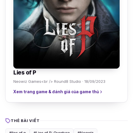
Lies of P
Neowiz Games<br /> Round8 Studio · 18/09/2023
Xem trang game & đánh giá của game thủ
THẺ BÀI VIẾT
#lies of p
#Lies of P: Overture
#Neowiz