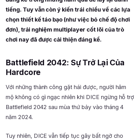
tiếng. Tuy vẫn còn ý kiến trái chiều về các lựa
chọn thiết kế táo bạo (như việc bỏ chế độ chơi
đơn), trải nghiệm multiplayer cốt lõi của trò
chơi nay đã được cải thiện đáng kể.
Battlefield 2042:
Sự Trở Lại Của
Hardcore
Với những thành công gặt hái được, người hâm
mộ không có gì ngạc nhiên khi DICE ngừng hỗ trợ
Battlefield 2042 sau mùa thứ bảy vào tháng 4
năm 2024.
Tuy nhiên, DICE vẫn tiếp tục gây bất ngờ cho