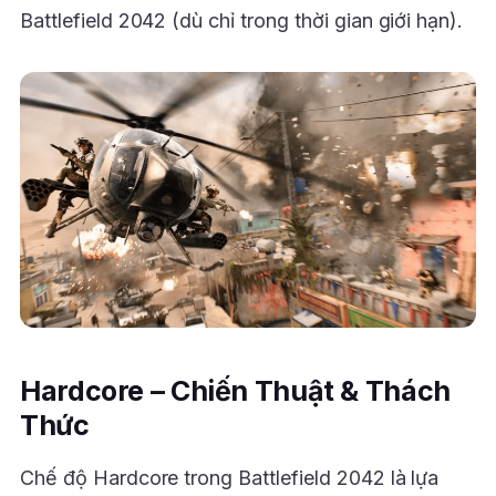
Battlefield 2042 (dù chỉ trong thời gian giới hạn).
Hardcore – Chiến Thuật & Thách
Thức
Chế độ Hardcore trong Battlefield 2042 là lựa