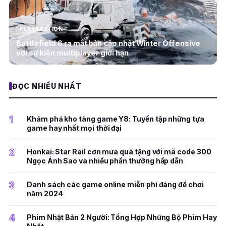
PLAYSTATION
Battlefield 6 ra mắt bản cập nhật Winter Offensive
với sự kiện multiplayer giới hạn
ĐỌC NHIỀU NHẤT
1
Khám phá kho tàng game Y8: Tuyển tập những tựa
game hay nhất mọi thời đại
2
Honkai: Star Rail cơn mưa quà tặng với mã code 300
Ngọc Ánh Sao và nhiều phần thưởng hấp dẫn
3
Danh sách các game online miễn phí đáng để chơi
năm 2024
4
Phim Nhật Bản 2 Người: Tổng Hợp Những Bộ Phim Hay