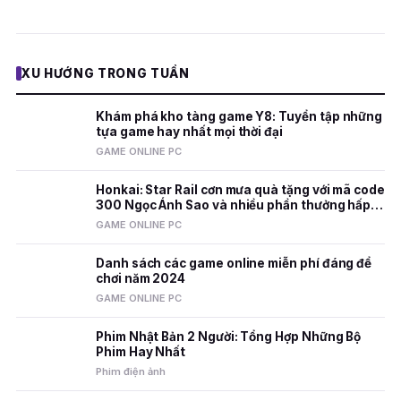
XU HƯỚNG TRONG TUẦN
Khám phá kho tàng game Y8: Tuyển tập những
tựa game hay nhất mọi thời đại
GAME ONLINE PC
Honkai: Star Rail cơn mưa quà tặng với mã code
300 Ngọc Ánh Sao và nhiều phần thưởng hấp
dẫn
GAME ONLINE PC
Danh sách các game online miễn phí đáng để
chơi năm 2024
GAME ONLINE PC
Phim Nhật Bản 2 Người: Tổng Hợp Những Bộ
Phim Hay Nhất
Phim điện ảnh