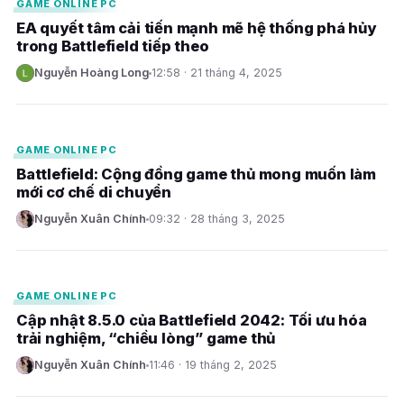
GAME ONLINE PC
EA quyết tâm cải tiến mạnh mẽ hệ thống phá hủy
trong Battlefield tiếp theo
Nguyễn Hoàng Long
12:58 · 21 tháng 4, 2025
N
E
GAME ONLINE PC
Battlefield: Cộng đồng game thủ mong muốn làm
mới cơ chế di chuyển
Nguyễn Xuân Chính
09:32 · 28 tháng 3, 2025
N
E
GAME ONLINE PC
Cập nhật 8.5.0 của Battlefield 2042: Tối ưu hóa
trải nghiệm, “chiều lòng” game thủ
Nguyễn Xuân Chính
11:46 · 19 tháng 2, 2025
N
E