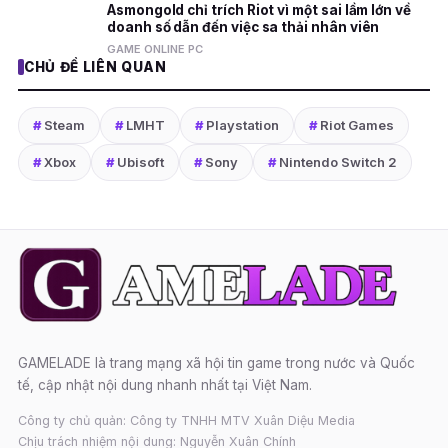
Asmongold chỉ trích Riot vì một sai lầm lớn về
doanh số dẫn đến việc sa thải nhân viên
GAME ONLINE PC
CHỦ ĐỀ LIÊN QUAN
#
Steam
#
LMHT
#
Playstation
#
Riot Games
#
Xbox
#
Ubisoft
#
Sony
#
Nintendo Switch 2
GAMELADE là trang mạng xã hội tin game trong nước và Quốc
tế, cập nhật nội dung nhanh nhất tại Việt Nam.
Công ty chủ quản: Công ty TNHH MTV Xuân Diệu Media
Chịu trách nhiệm nội dung: Nguyễn Xuân Chính