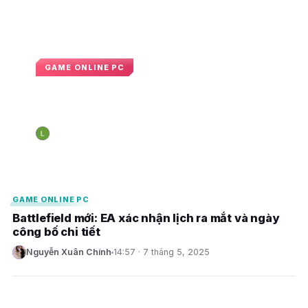
GAME ONLINE PC
Battlefield 6 được cho là sẽ hướng
đến 120 FPS trên hệ máy PS5 Pro
Nguyễn Hoàng Long
09:29 · 28 tháng 5, 2025
N
E
E
GAME ONLINE PC
Battlefield mới: EA xác nhận lịch ra mắt và ngày
công bố chi tiết
Nguyễn Xuân Chính
14:57 · 7 tháng 5, 2025
N
E