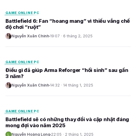
GAME ONLINE PC
Battlefield 6: Fan “hoang mang” vì thiếu vắng chế
độ chơi “ruột”
Nguyễn Xuân Chính
19:07 · 6 tháng 2, 2025
N
E
GAME ONLINE PC
Điều gì đã giúp Arma Reforger “hồi sinh” sau gần
3 năm?
Nguyễn Xuân Chính
14:32 · 14 tháng 1, 2025
N
E
GAME ONLINE PC
Battlefield sẽ có những thay đổi và cập nhật đáng
mong đợi vào năm 2025
Nguyễn Hoàng Long
22:05 · 2 tháng 1, 2025
N