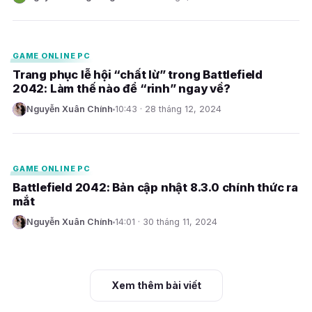
E
GAME ONLINE PC
Trang phục lễ hội “chất lừ” trong Battlefield
2042: Làm thế nào để “rinh” ngay về?
Nguyễn Xuân Chính
10:43 · 28 tháng 12, 2024
N
E
GAME ONLINE PC
Battlefield 2042: Bản cập nhật 8.3.0 chính thức ra
mắt
Nguyễn Xuân Chính
14:01 · 30 tháng 11, 2024
N
Xem thêm bài viết