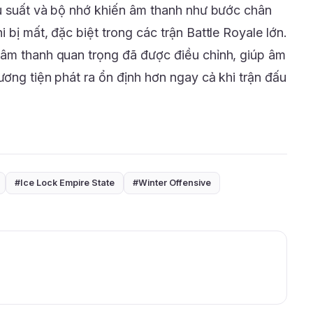
ệu suất và bộ nhớ khiến âm thanh như bước chân
 bị mất, đặc biệt trong các trận Battle Royale lớn.
 âm thanh quan trọng đã được điều chỉnh, giúp âm
ơng tiện phát ra ổn định hơn ngay cả khi trận đấu
#Ice Lock Empire State
#Winter Offensive