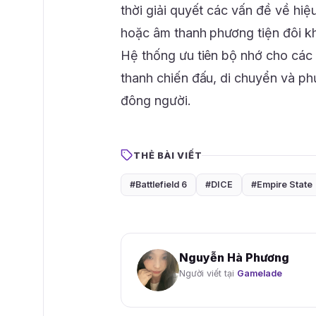
thời giải quyết các vấn đề về hi
hoặc âm thanh phương tiện đôi khi
Hệ thống ưu tiên bộ nhớ cho các
thanh chiến đấu, di chuyển và phư
đông người.
THẺ BÀI VIẾT
#Battlefield 6
#DICE
#Empire State
Nguyễn Hà Phương
Người viết tại
Gamelade