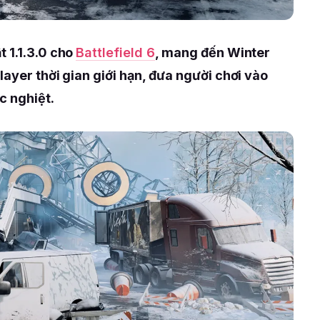
 1.1.3.0 cho
Battlefield 6
, mang đến Winter
layer thời gian giới hạn, đưa người chơi vào
c nghiệt.