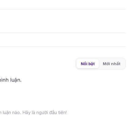
Nổi bật
Mới nhất
bình luận.
 luận nào. Hãy là người đầu tiên!