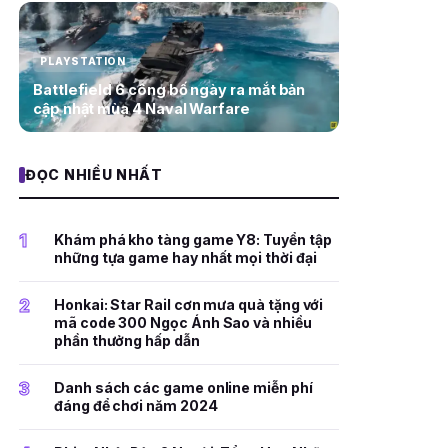
PLAYSTATION
Battlefield 6 công bố ngày ra mắt bản
cập nhật mùa 4 Naval Warfare
ĐỌC NHIỀU NHẤT
1
Khám phá kho tàng game Y8: Tuyển tập
những tựa game hay nhất mọi thời đại
2
Honkai: Star Rail cơn mưa quà tặng với
mã code 300 Ngọc Ánh Sao và nhiều
phần thưởng hấp dẫn
3
Danh sách các game online miễn phí
đáng để chơi năm 2024