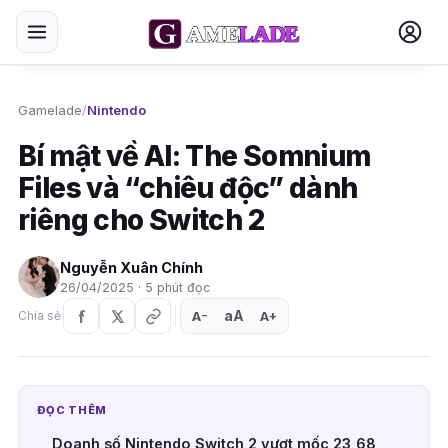
Gamelade
/
Nintendo
Bí mật về AI: The Somnium
Files và “chiêu độc” dành
riêng cho Switch 2
Nguyễn Xuân Chính
26/04/2025 · 5 phút đọc
aA
A
A
Chia sẻ
+
−
ĐỌC THÊM
Doanh số Nintendo Switch 2 vượt mốc 23,68