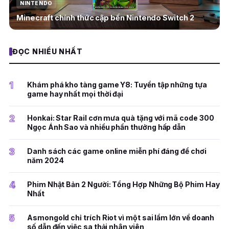
NINTENDO
Minecraft chính thức cập bến Nintendo Switch 2
ĐỌC NHIỀU NHẤT
1
Khám phá kho tàng game Y8: Tuyển tập những tựa
game hay nhất mọi thời đại
2
Honkai: Star Rail cơn mưa quà tặng với mã code 300
Ngọc Ánh Sao và nhiều phần thưởng hấp dẫn
3
Danh sách các game online miễn phí đáng để chơi
năm 2024
4
Phim Nhật Bản 2 Người: Tổng Hợp Những Bộ Phim Hay
Nhất
5
Asmongold chỉ trích Riot vì một sai lầm lớn về doanh
số dẫn đến việc sa thải nhân viên