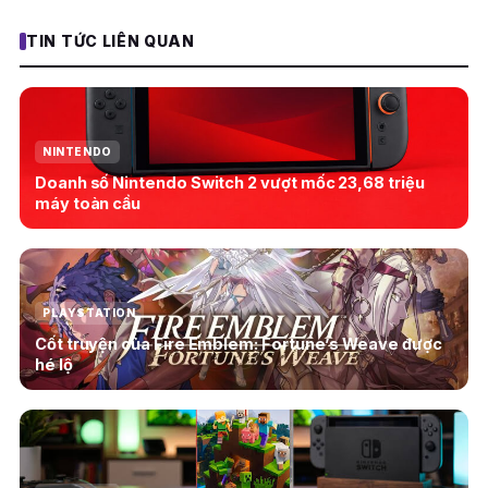
TIN TỨC LIÊN QUAN
NINTENDO
Doanh số Nintendo Switch 2 vượt mốc 23,68 triệu
máy toàn cầu
PLAYSTATION
Cốt truyện của Fire Emblem: Fortune’s Weave được
hé lộ