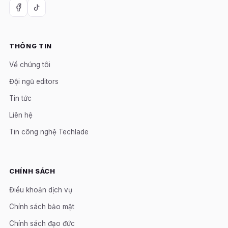
THÔNG TIN
Về chúng tôi
Đội ngũ editors
Tin tức
Liên hệ
Tin công nghệ Techlade
CHÍNH SÁCH
Điều khoản dịch vụ
Chính sách bảo mật
Chính sách đạo đức