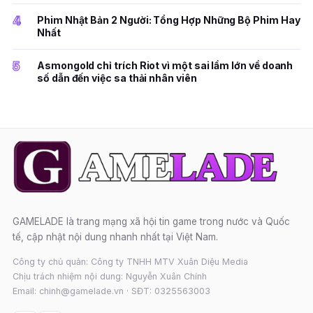
4
Phim Nhật Bản 2 Người: Tổng Hợp Những Bộ Phim Hay
Nhất
5
Asmongold chỉ trích Riot vì một sai lầm lớn về doanh
số dẫn đến việc sa thải nhân viên
GAMELADE là trang mạng xã hội tin game trong nước và Quốc
tế, cập nhật nội dung nhanh nhất tại Việt Nam.
Công ty chủ quản: Công ty TNHH MTV Xuân Diệu Media
Chịu trách nhiệm nội dung: Nguyễn Xuân Chính
Email: chinh@gamelade.vn · SĐT: 0325563003