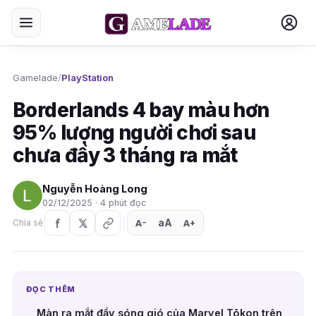
Gamelade
/
PlayStation
Borderlands 4 bay màu hơn
95% lượng người chơi sau
chưa đầy 3 tháng ra mắt
Nguyễn Hoàng Long
02/12/2025 · 4 phút đọc
aA
A
A
Chia sẻ
+
−
ĐỌC THÊM
Màn ra mắt đầy sóng gió của Marvel Tōkon trên