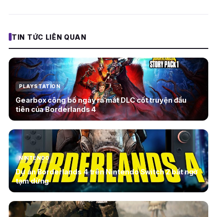
TIN TỨC LIÊN QUAN
PLAYSTATION
Gearbox công bố ngày ra mắt DLC cốt truyện đầu
tiên của Borderlands 4
NINTENDO
Dự án Borderlands 4 trên Nintendo Switch 2 bất ngờ
tạm dừng