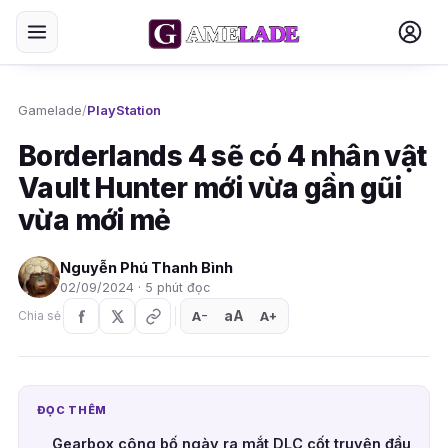
Gamelade
/
PlayStation
Borderlands 4 sẽ có 4 nhân vật
Vault Hunter mới vừa gần gũi
vừa mới mẻ
Nguyễn Phú Thanh Bình
02/09/2024 · 5 phút đọc
aA
A
A
Chia sẻ
+
−
ĐỌC THÊM
Gearbox công bố ngày ra mắt DLC cốt truyện đầu