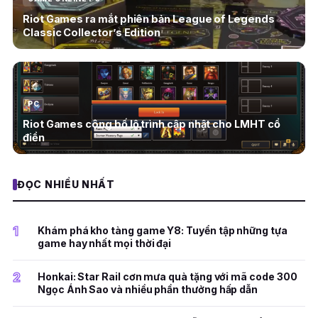
Riot Games ra mắt phiên bản League of Legends
Classic Collector’s Edition
PC
Riot Games công bố lộ trình cập nhật cho LMHT cổ
điển
ĐỌC NHIỀU NHẤT
1
Khám phá kho tàng game Y8: Tuyển tập những tựa
game hay nhất mọi thời đại
2
Honkai: Star Rail cơn mưa quà tặng với mã code 300
Ngọc Ánh Sao và nhiều phần thưởng hấp dẫn