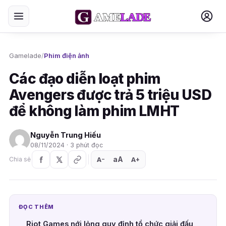
Gamelade
/
Phim điện ảnh
Các đạo diễn loạt phim
Avengers được trả 5 triệu USD
để không làm phim LMHT
Nguyễn Trung Hiếu
08/11/2024 · 3 phút đọc
aA
A
A
Chia sẻ
+
−
ĐỌC THÊM
Riot Games nới lỏng quy định tổ chức giải đấu