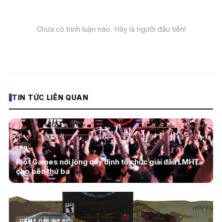
Chưa có bình luận nào. Hãy là người đầu tiên!
TIN TỨC LIÊN QUAN
PC
Riot Games nới lỏng quy định tổ chức giải đấu LMHT
cho bên thứ ba
GAME ONLINE PC