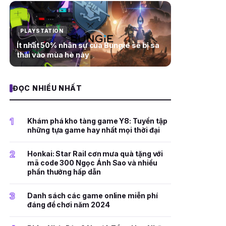
PLAYSTATION
Ít nhất 50% nhân sự của Bungie sẽ bị sa
thải vào mùa hè này
ĐỌC NHIỀU NHẤT
1
Khám phá kho tàng game Y8: Tuyển tập
những tựa game hay nhất mọi thời đại
2
Honkai: Star Rail cơn mưa quà tặng với
mã code 300 Ngọc Ánh Sao và nhiều
phần thưởng hấp dẫn
3
Danh sách các game online miễn phí
đáng để chơi năm 2024