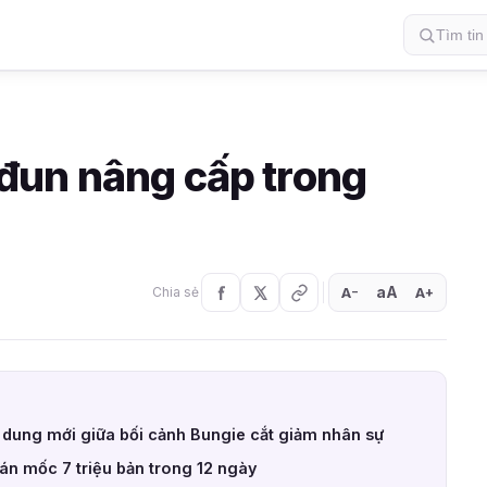
đun nâng cấp trong
aA
A
A
Chia sẻ
+
−
i dung mới giữa bối cảnh Bungie cắt giảm nhân sự
n mốc 7 triệu bản trong 12 ngày