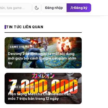
Đăng nhập
Đăng ký
TIN TỨC LIÊN QUAN
GAME ONLINE PC
Destiny 2 ấn định ngày ra mắt nội dung
mới giữa bối cảnh Bungie cắt giảm nhân
sự
GAME ONLINE PC
Hiện tượng Meccha Chameleon cán
mốc 7 triệu bản trong 12 ngày