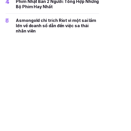
4
Phim Nhật Bản 2 Người: Tổng Hợp Những
Bộ Phim Hay Nhất
5
Asmongold chỉ trích Riot vì một sai lầm
lớn về doanh số dẫn đến việc sa thải
nhân viên