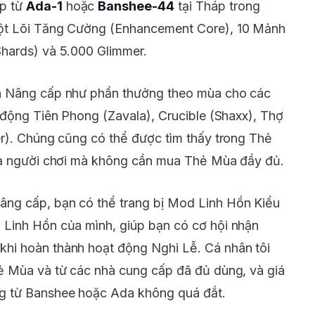
p từ
Ada-1
hoặc
Banshee-44
tại Tháp trong
ột Lõi Tăng Cường (Enhancement Core), 10 Mảnh
hards) và 5.000 Glimmer.
n Nâng cấp như phần thưởng theo mùa cho các
 động Tiên Phong (Zavala), Crucible (Shaxx), Thợ
r). Chúng cũng có thể được tìm thấy trong Thẻ
cả người chơi mà không cần mua Thẻ Mùa đầy đủ.
ng cấp, bạn có thể trang bị Mod Linh Hồn Kiểu
Linh Hồn của mình, giúp bạn có cơ hội nhận
hi hoàn thành hoạt động Nghi Lễ. Cá nhân tôi
ẻ Mùa và từ các nhà cung cấp đã đủ dùng, và giá
g từ Banshee hoặc Ada không quá đắt.