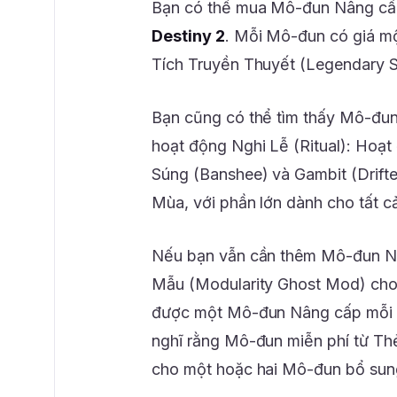
Bạn có thể mua Mô-đun Nâng cấ
Destiny 2
. Mỗi Mô-đun có giá m
Tích Truyền Thuyết (Legendary S
Bạn cũng có thể tìm thấy Mô-đu
hoạt động Nghi Lễ (Ritual): Hoạt
Súng (Banshee) và Gambit (Drifte
Mùa, với phần lớn dành cho tất 
Nếu bạn vẫn cần thêm Mô-đun Nâ
Mẫu (Modularity Ghost Mod) cho 
được một Mô-đun Nâng cấp mỗi k
nghĩ rằng Mô-đun miễn phí từ Th
cho một hoặc hai Mô-đun bổ sun