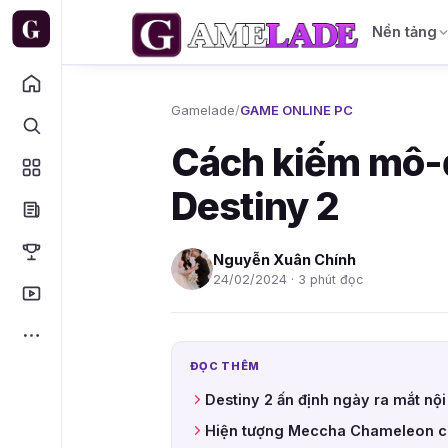
Nền tảng
Gamelade
/
GAME ONLINE PC
Cách kiếm mô-
Destiny 2
Nguyễn Xuân Chính
24/02/2024 · 3 phút đọc
ĐỌC THÊM
Destiny 2 ấn định ngày ra mắt nộ
Hiện tượng Meccha Chameleon cá