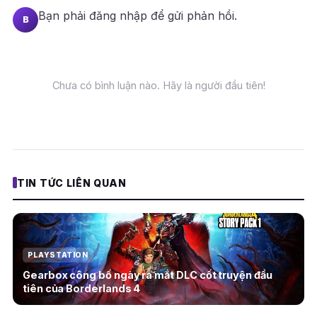
Bạn phải
đăng nhập
để gửi phản hồi.
B
Chưa có bình luận nào. Hãy là người đầu tiên!
TIN TỨC LIÊN QUAN
PLAYSTATION
Gearbox công bố ngày ra mắt DLC cốt truyện đầu
tiên của Borderlands 4