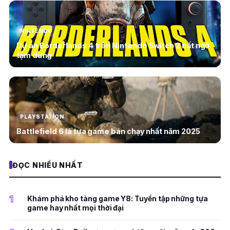
NINTENDO
Dự án Borderlands 4 trên Nintendo Switch 2 bất ngờ
tạm dừng
PLAYSTATION
Battlefield 6 là tựa game bán chạy nhất năm 2025
ĐỌC NHIỀU NHẤT
1
Khám phá kho tàng game Y8: Tuyển tập những tựa
game hay nhất mọi thời đại