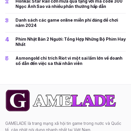
2
Honkai: Star Rail cơn mưa quà tặng với mã code 300
Ngọc Ánh Sao và nhiều phần thưởng hấp dẫn
3
Danh sách các game online miễn phí đáng để chơi
năm 2024
4
Phim Nhật Bản 2 Người: Tổng Hợp Những Bộ Phim Hay
Nhất
5
Asmongold chỉ trích Riot vì một sai lầm lớn về doanh
số dẫn đến việc sa thải nhân viên
GAMELADE là trang mạng xã hội tin game trong nước và Quốc
tế, cập nhật nội dung nhanh nhất tại Việt Nam.