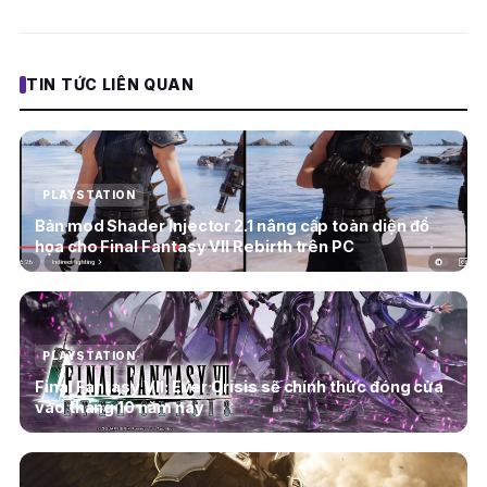
TIN TỨC LIÊN QUAN
PLAYSTATION
Bản mod Shader Injector 2.1 nâng cấp toàn diện đồ
họa cho Final Fantasy VII Rebirth trên PC
PLAYSTATION
Final Fantasy VII: Ever Crisis sẽ chính thức đóng cửa
vào tháng 10 năm nay