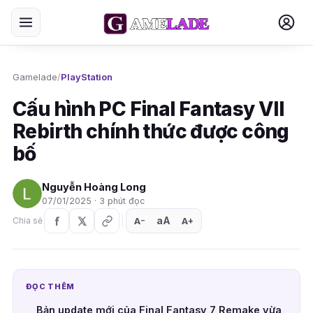
Gamelade
/
PlayStation
Cấu hình PC Final Fantasy VII
Rebirth chính thức được công
bố
Nguyễn Hoàng Long
07/01/2025 · 3 phút đọc
aA
A
A
Chia sẻ
+
−
ĐỌC THÊM
Bản update mới của Final Fantasy 7 Remake vừa