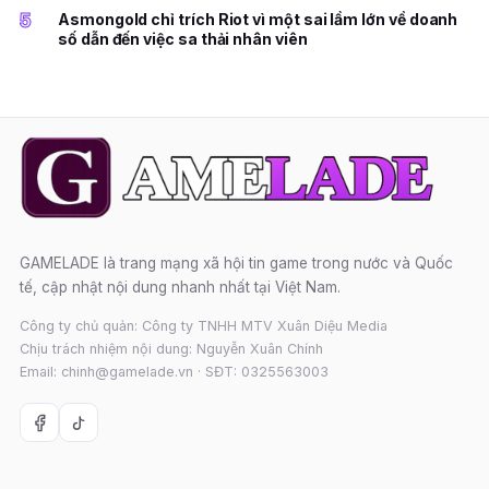
5
Asmongold chỉ trích Riot vì một sai lầm lớn về doanh
số dẫn đến việc sa thải nhân viên
GAMELADE là trang mạng xã hội tin game trong nước và Quốc
tế, cập nhật nội dung nhanh nhất tại Việt Nam.
Công ty chủ quản: Công ty TNHH MTV Xuân Diệu Media
Chịu trách nhiệm nội dung: Nguyễn Xuân Chính
Email: chinh@gamelade.vn · SĐT: 0325563003