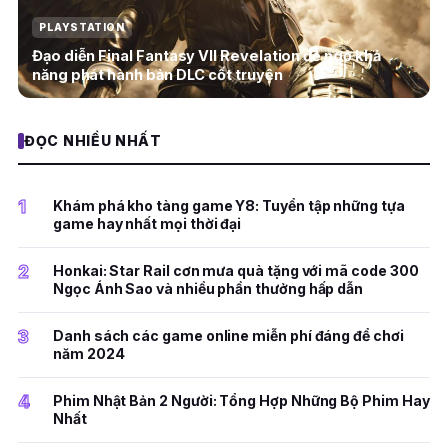
PLAYSTATION
Đạo diễn Final Fantasy VII Revelation để ngỏ khả
năng phát hành bản DLC cốt truyện
ĐỌC NHIỀU NHẤT
1
Khám phá kho tàng game Y8: Tuyển tập những tựa
game hay nhất mọi thời đại
2
Honkai: Star Rail cơn mưa quà tặng với mã code 300
Ngọc Ánh Sao và nhiều phần thưởng hấp dẫn
3
Danh sách các game online miễn phí đáng để chơi
năm 2024
4
Phim Nhật Bản 2 Người: Tổng Hợp Những Bộ Phim Hay
Nhất