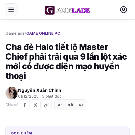
Gamelade
/
GAME ONLINE PC
Cha đẻ Halo tiết lộ Master
Chief phải trải qua 9 lần lột xác
mới có được diện mạo huyền
thoại
Nguyễn Xuân Chính
01/12/2025 · 5 phút đọc
aA
A
A
Chia sẻ
+
−
ĐỌC THÊM