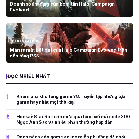
Doanh số ảm đạm của bom tấn Halo: Campaign
Evolved
PLAYSTATION
Màn ra mắt bết bát của Halo Campaign Evolved trên
nền tảng PS5
ĐỌC NHIỀU NHẤT
1
Khám phá kho tàng game Y8: Tuyển tập những tựa
game hay nhất mọi thời đại
2
Honkai: Star Rail cơn mưa quà tặng với mã code 300
Ngọc Ánh Sao và nhiều phần thưởng hấp dẫn
3
Danh sách các game online miễn phí đáng để chơi