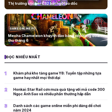
Thị trường sticker CS2 bất ngờ lao dốc
GAME ONLINE PC
Mecha Chameleon khuynh đảo bảng xếp hạng doanh
thu tháng 6
ĐỌC NHIỀU NHẤT
1
Khám phá kho tàng game Y8: Tuyển tập những tựa
game hay nhất mọi thời đại
2
Honkai: Star Rail cơn mưa quà tặng với mã code 300
Ngọc Ánh Sao và nhiều phần thưởng hấp dẫn
3
Danh sách các game online miễn phí đáng để chơi
năm 2024