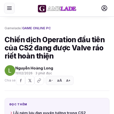
Gamelade
/
GAME ONLINE PC
Chiến dịch Operation đầu tiên
của CS2 đang được Valve ráo
riết hoàn thiện
Nguyễn Hoàng Long
11/02/2026 · 3 phút đọc
aA
A
A
Chia sẻ
+
−
ĐỌC THÊM
Lỗi ném lựu đạn xuyên tường trong CS2