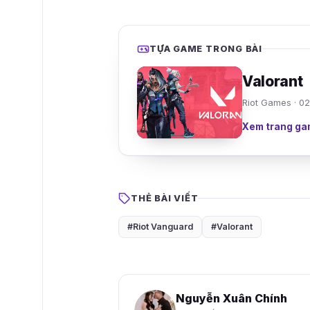
TỰA GAME TRONG BÀI
Valorant
Riot Games · 0
Xem trang ga
THẺ BÀI VIẾT
#Riot Vanguard
#Valorant
Nguyễn Xuân Chính