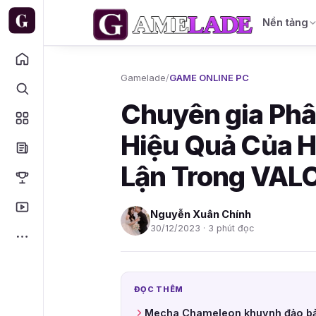
Nền tảng
Gamelade
/
GAME ONLINE PC
Chuyên gia Phâ
Hiệu Quả Của 
Lận Trong VA
Nguyễn Xuân Chính
30/12/2023 · 3 phút đọc
ĐỌC THÊM
Mecha Chameleon khuynh đảo bả