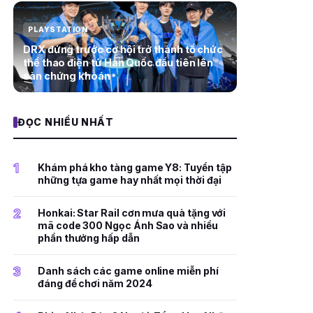
PLAYSTATION
DRX đứng trước cơ hội trở thành tổ chức
thể thao điện tử Hàn Quốc đầu tiên lên
sàn chứng khoán
ĐỌC NHIỀU NHẤT
1
Khám phá kho tàng game Y8: Tuyển tập
những tựa game hay nhất mọi thời đại
2
Honkai: Star Rail cơn mưa quà tặng với
mã code 300 Ngọc Ánh Sao và nhiều
phần thưởng hấp dẫn
3
Danh sách các game online miễn phí
đáng để chơi năm 2024