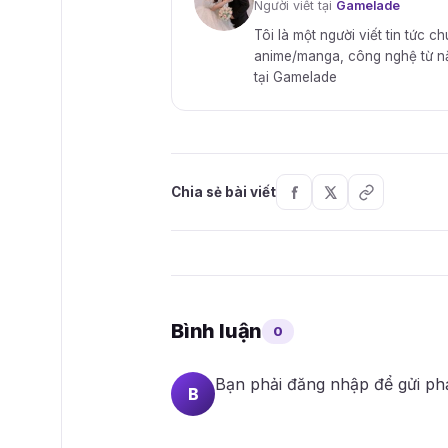
Người viết tại
Gamelade
Tôi là một người viết tin tức c
anime/manga, công nghệ từ năm 
tại Gamelade
Chia sẻ bài viết
Bình luận
0
Bạn phải
đăng nhập
để gửi ph
B