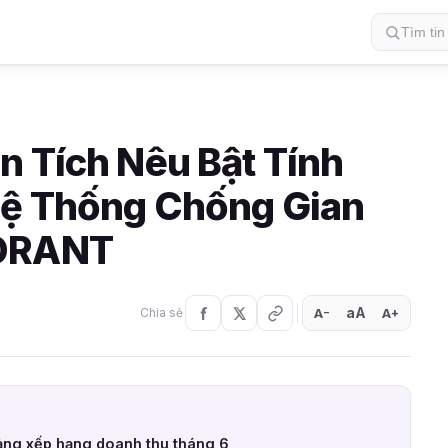
n Tích Nêu Bật Tính
Hệ Thống Chống Gian
LORANT
aA
A
A
Chia sẻ
+
−
ng xếp hạng doanh thu tháng 6